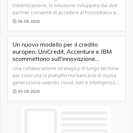
tokenizzazione, la soluzione sviluppata dai due
partner consente di accedere al fotovoltaico e
all'eolico ottenendo risparmi diretti in bolletta,
06-08-2026
offrendo un'alternativa ideale soprattutto per
chi vive in appartamento nei centri urbani.
Un nuovo modello per il credito
europeo: UniCredit, Accenture e IBM
scommettono sull'innovazione
tecnologica
Una collaborazione strategica di lungo termine
per costruire la piattaforma bancaria di nuova
generazione unendo cloud, dati e intelligenza
artificiale.
05-08-2026