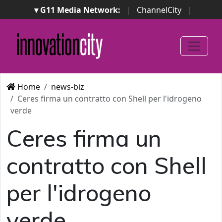
▾ G11 Media Network:
|
ChannelCity
|
ImpresaCity
|
SecurityOpenLab
|
Italian Channel
Awards
|
Italian Project Awards
|
Italian Security
Awards
|
...
Home
news-biz
Ceres firma un contratto con Shell per l'idrogeno
verde
Ceres firma un
contratto con Shell
per l'idrogeno
verde