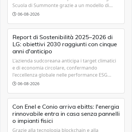
Scuola di Summonte grazie a un modello di
partenariato pubblico-privato e a una rete di
06-08-2026
partner strategici d'eccellenza.
Report di Sostenibilità 2025–2026 di
LG: obiettivi 2030 raggiunti con cinque
anni d'anticipo
L'azienda sudcoreana anticipa i target climatici
e di economia circolare, confermando
l'eccellenza globale nelle performance ESG
grazie a innovazione, accessibilità e governance
06-08-2026
trasparente.
Con Enel e Conio arriva ebitts: l'energia
rinnovabile entra in casa senza pannelli
o impianti fisici
Grazie alla tecnologia blockchain e alla