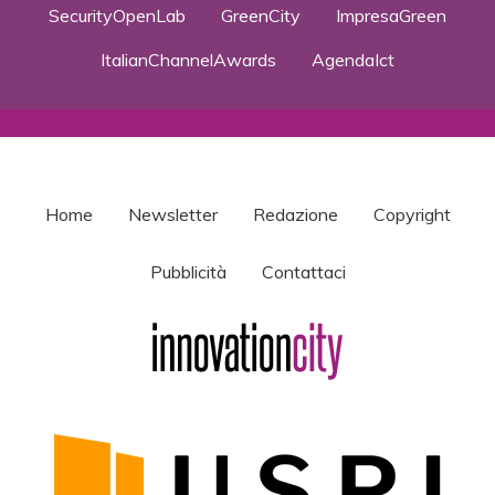
SecurityOpenLab
GreenCity
ImpresaGreen
ItalianChannelAwards
AgendaIct
Home
Newsletter
Redazione
Copyright
Pubblicità
Contattaci