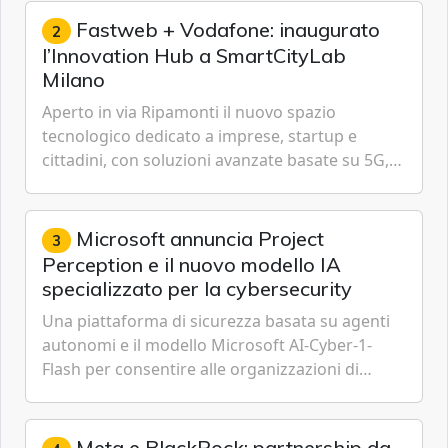
Fastweb + Vodafone: inaugurato
2
l’Innovation Hub a SmartCityLab
Milano
Aperto in via Ripamonti il nuovo spazio
tecnologico dedicato a imprese, startup e
cittadini, con soluzioni avanzate basate su 5G,
IoT, Cloud, Intelligenza Artificiale e
Cybersecurity.
Microsoft annuncia Project
3
Perception e il nuovo modello IA
specializzato per la cybersecurity
Una piattaforma di sicurezza basata su agenti
autonomi e il modello Microsoft AI-Cyber-1-
Flash per consentire alle organizzazioni di
passare da una difesa reattiva a una strategia di
gestione continua del rischio.
Meta e BlackRock: partnership da