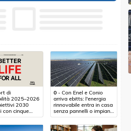
rt di
0
-
Con Enel e Conio
bilità 2025–2026
arriva ebitts: l'energia
biettivi 2030
rinnovabile entra in casa
i con cinque
senza pannelli o impianti
nticipo
fisici