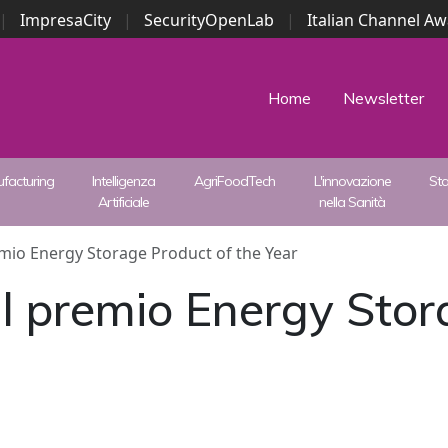
|
ImpresaCity
|
SecurityOpenLab
|
Italian Channel A
Security Awards
|
...
Home
Newsletter
facturing
Intelligenza
AgriFoodTech
L'innovazione
St
Artificiale
nella Sanità
emio Energy Storage Product of the Year
il premio Energy Stor