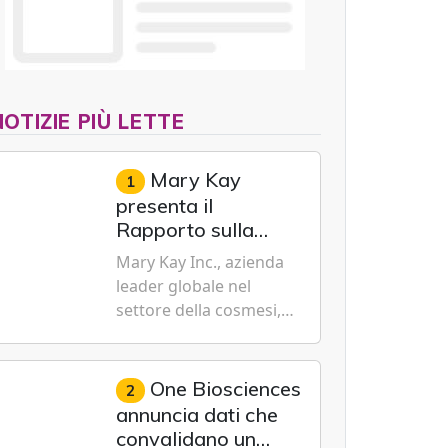
NOTIZIE PIÙ LETTE
Mary Kay
1
presenta il
Rapporto sulla
sostenibilità 2026,
Mary Kay Inc., azienda
evidenziando i
leader globale nel
progressi
settore della cosmesi,
trasformativi
impegnata nella
realizzati a livello
sostenibilità e
globale nelle sfere
dell'emancipazione
One Biosciences
2
sociale, economica
femminile, oggi ha
annuncia dati che
e ambientale
presentato il suo
convalidano un