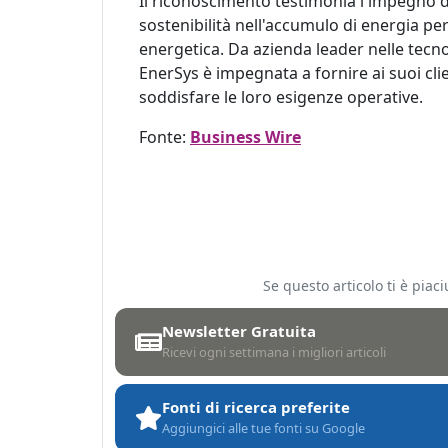
Il riconoscimento testimonia l'impegno del
sostenibilità nell'accumulo di energia pe
energetica. Da azienda leader nelle tecnol
EnerSys è impegnata a fornire ai suoi clien
soddisfare le loro esigenze operative.
Fonte:
Business Wire
Se questo articolo ti è pia
Newsletter Gratuita
Ricevi ogni settimana i migliori articoli
Fonti di ricerca preferite
Aggiungici alle tue fonti su Google