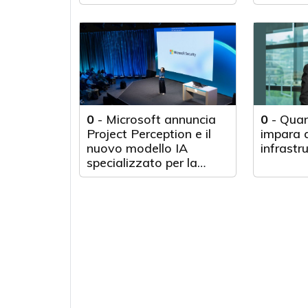
0
-
Microsoft annuncia
0
-
Quan
Project Perception e il
impara d
nuovo modello IA
infrastr
specializzato per la
cybersecurity