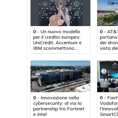
0
-
Un nuovo modello
0
-
AT&T
per il credito europeo:
portano 
UniCredit, Accenture e
dei droni
IBM scommettono
vista de
sull'innovazione
tecnologica
0
-
Innovazione nella
0
-
Fast
cybersecurity: al via la
Vodafon
partnership tra Fortinet
l’Innova
e Intel
SmartCi