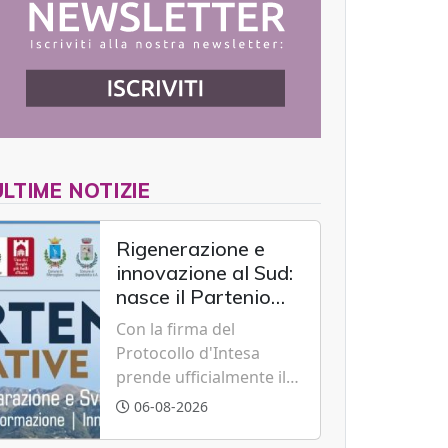
ULTIME NOTIZIE
Rigenerazione e
innovazione al Sud:
nasce il Partenio
Creative Hub per il
Con la firma del
rilancio del
Protocollo d'Intesa
territorio
prende ufficialmente il
via il recupero dell'ex
06-08-2026
Albergo Scuola di