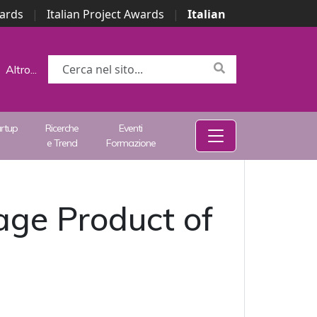
wards
|
Italian Project Awards
|
Italian
Altro...
artup
Ricerche
Eventi
e Trend
Formazione
age Product of