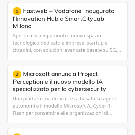
Fastweb + Vodafone: inaugurato
1
l’Innovation Hub a SmartCityLab
Milano
Aperto in via Ripamonti il nuovo spazio
tecnologico dedicato a imprese, startup e
cittadini, con soluzioni avanzate basate su 5G,
IoT, Cloud, Intelligenza Artificiale e
Cybersecurity.
Microsoft annuncia Project
2
Perception e il nuovo modello IA
specializzato per la cybersecurity
Una piattaforma di sicurezza basata su agenti
autonomi e il modello Microsoft AI-Cyber-1-
Flash per consentire alle organizzazioni di
passare da una difesa reattiva a una strategia di
gestione continua del rischio.