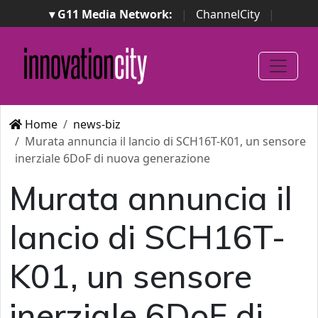
▾ G11 Media Network:
|
ChannelCity
|
ImpresaCity
|
SecurityOpenLab
|
Italian Channel
Awards
|
Italian Project Awards
|
Italian Security
Awards
|
...
Home
news-biz
Murata annuncia il lancio di SCH16T-K01, un sensore
inerziale 6DoF di nuova generazione
Murata annuncia il
lancio di SCH16T-
K01, un sensore
inerziale 6DoF di