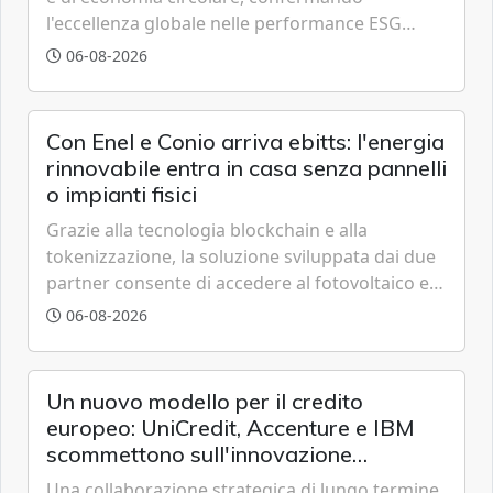
l'eccellenza globale nelle performance ESG
grazie a innovazione, accessibilità e governance
06-08-2026
trasparente.
Con Enel e Conio arriva ebitts: l'energia
rinnovabile entra in casa senza pannelli
o impianti fisici
Grazie alla tecnologia blockchain e alla
tokenizzazione, la soluzione sviluppata dai due
partner consente di accedere al fotovoltaico e
all'eolico ottenendo risparmi diretti in bolletta,
06-08-2026
offrendo un'alternativa ideale soprattutto per
chi vive in appartamento nei centri urbani.
Un nuovo modello per il credito
europeo: UniCredit, Accenture e IBM
scommettono sull'innovazione
tecnologica
Una collaborazione strategica di lungo termine