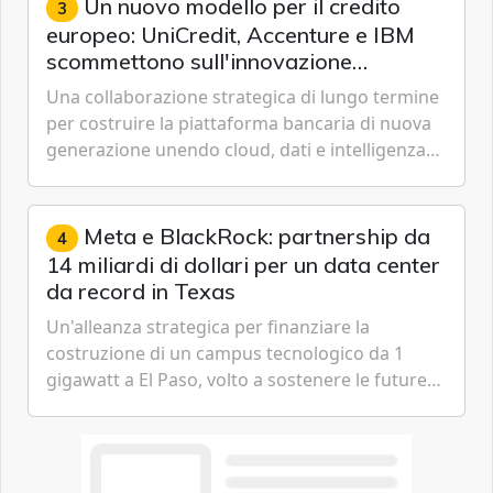
Un nuovo modello per il credito
3
europeo: UniCredit, Accenture e IBM
scommettono sull'innovazione
tecnologica
Una collaborazione strategica di lungo termine
per costruire la piattaforma bancaria di nuova
generazione unendo cloud, dati e intelligenza
artificiale.
Meta e BlackRock: partnership da
4
14 miliardi di dollari per un data center
da record in Texas
Un'alleanza strategica per finanziare la
costruzione di un campus tecnologico da 1
gigawatt a El Paso, volto a sostenere le future
ambizioni di superintelligenza e intelligenza
artificiale dell'azienda di Mark Zuckerberg.