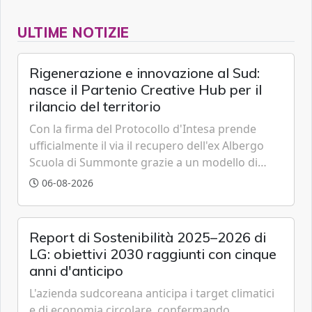
ULTIME NOTIZIE
Rigenerazione e innovazione al Sud:
nasce il Partenio Creative Hub per il
rilancio del territorio
Con la firma del Protocollo d'Intesa prende
ufficialmente il via il recupero dell'ex Albergo
Scuola di Summonte grazie a un modello di
partenariato pubblico-privato e a una rete di
06-08-2026
partner strategici d'eccellenza.
Report di Sostenibilità 2025–2026 di
LG: obiettivi 2030 raggiunti con cinque
anni d'anticipo
L'azienda sudcoreana anticipa i target climatici
e di economia circolare, confermando