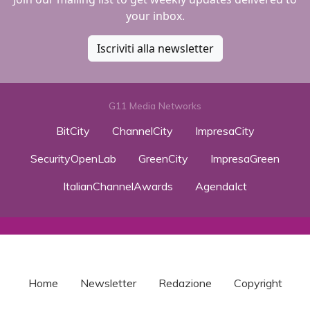
your inbox.
Iscriviti alla newsletter
G11 Media Networks
BitCity
ChannelCity
ImpresaCity
SecurityOpenLab
GreenCity
ImpresaGreen
ItalianChannelAwards
AgendaIct
Home
Newsletter
Redazione
Copyright