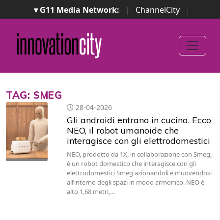
▾ G11 Media Network:
|
ChannelCity
|
ImpresaCity
|
SecurityOpenLab
|
Italian Channel
Awards
|
Italian Project Awards
|
Italian Security
Awards
|
...
TAG: SMEG
28-04-2026
Gli androidi entrano in cucina. Ecco
NEO, il robot umanoide che
interagisce con gli elettrodomestici
NEO, prodotto da 1X, in collaborazione con Smeg,
è un robot domestico che interagisce con gli
elettrodomestici Smeg azionandoli e muovendosi
all’interno degli spazi in modo armonico. NEO è
alto 1,68 metri,…