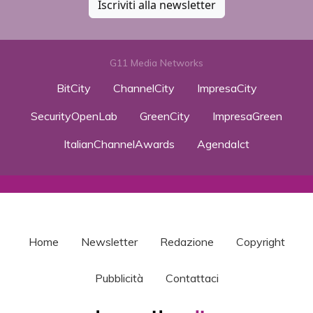
Iscriviti alla newsletter
G11 Media Networks
BitCity
ChannelCity
ImpresaCity
SecurityOpenLab
GreenCity
ImpresaGreen
ItalianChannelAwards
AgendaIct
Home
Newsletter
Redazione
Copyright
Pubblicità
Contattaci