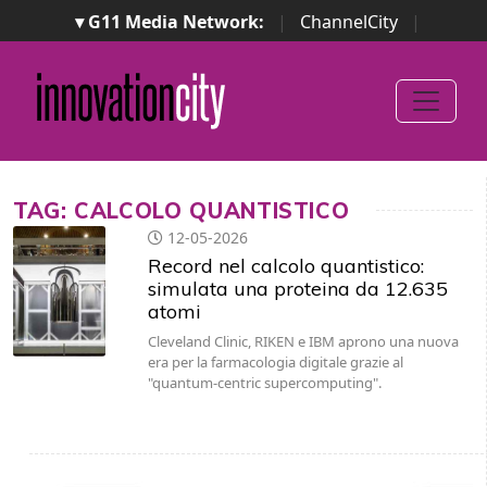
▾ G11 Media Network:
|
ChannelCity
|
ImpresaCity
|
SecurityOpenLab
|
Italian Channel
Awards
|
Italian Project Awards
|
Italian Security
Awards
|
...
TAG: CALCOLO QUANTISTICO
12-05-2026
Record nel calcolo quantistico:
simulata una proteina da 12.635
atomi
Cleveland Clinic, RIKEN e IBM aprono una nuova
era per la farmacologia digitale grazie al
"quantum-centric supercomputing".