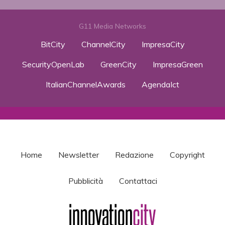
G11 Media Networks
BitCity
ChannelCity
ImpresaCity
SecurityOpenLab
GreenCity
ImpresaGreen
ItalianChannelAwards
AgendaIct
Home
Newsletter
Redazione
Copyright
Pubblicità
Contattaci