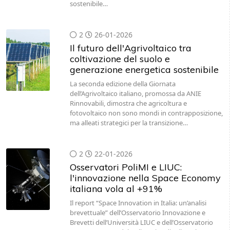
sostenibile…
2
26-01-2026
Il futuro dell'Agrivoltaico tra
coltivazione del suolo e
generazione energetica sostenibile
La seconda edizione della Giornata
dell’Agrivoltaico italiano, promossa da ANIE
Rinnovabili, dimostra che agricoltura e
fotovoltaico non sono mondi in contrapposizione,
ma alleati strategici per la transizione…
2
22-01-2026
Osservatori PoliMI e LIUC:
l'innovazione nella Space Economy
italiana vola al +91%
Il report “Space Innovation in Italia: un’analisi
brevettuale” dell’Osservatorio Innovazione e
Brevetti dell’Università LIUC e dell’Osservatorio