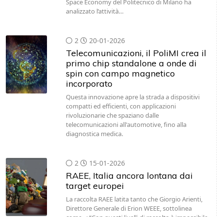
Space Economy del Politecnico di Milano ha
analizzato l’attività…
2
20-01-2026
Telecomunicazioni, il PoliMI crea il
primo chip standalone a onde di
spin con campo magnetico
incorporato
Questa innovazione apre la strada a dispositivi
compatti ed efficienti, con applicazioni
rivoluzionarie che spaziano dalle
telecomunicazioni all'automotive, fino alla
diagnostica medica.
2
15-01-2026
RAEE, Italia ancora lontana dai
target europei
La raccolta RAEE latita tanto che Giorgio Arienti,
Direttore Generale di Erion WEEE, sottolinea