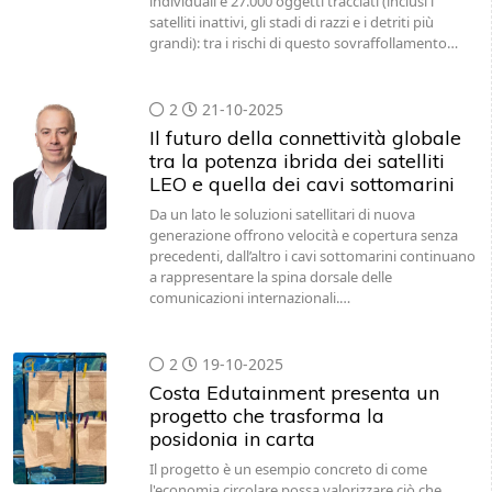
individuali e 27.000 oggetti tracciati (inclusi i
satelliti inattivi, gli stadi di razzi e i detriti più
grandi): tra i rischi di questo sovraffollamento…
2
21-10-2025
Il futuro della connettività globale
tra la potenza ibrida dei satelliti
LEO e quella dei cavi sottomarini
Da un lato le soluzioni satellitari di nuova
generazione offrono velocità e copertura senza
precedenti, dall’altro i cavi sottomarini continuano
a rappresentare la spina dorsale delle
comunicazioni internazionali.…
2
19-10-2025
Costa Edutainment presenta un
progetto che trasforma la
posidonia in carta
Il progetto è un esempio concreto di come
l'economia circolare possa valorizzare ciò che