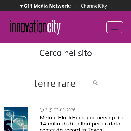
▾ G11 Media Network:
|
ChannelCity
|
ImpresaCity
|
SecurityOpenLab
|
Italian Channel
Awards
|
Italian Project Awards
|
Italian Security
Awards
|
...
Cerca nel sito
2
03-08-2026
Meta e BlackRock: partnership da
14 miliardi di dollari per un data
center da record in Texas