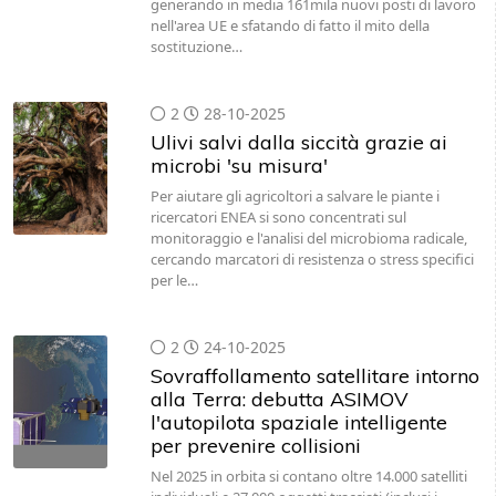
generando in media 161mila nuovi posti di lavoro
nell'area UE e sfatando di fatto il mito della
sostituzione…
2
28-10-2025
Ulivi salvi dalla siccità grazie ai
microbi 'su misura'
Per aiutare gli agricoltori a salvare le piante i
ricercatori ENEA si sono concentrati sul
monitoraggio e l'analisi del microbioma radicale,
cercando marcatori di resistenza o stress specifici
per le…
2
24-10-2025
Sovraffollamento satellitare intorno
alla Terra: debutta ASIMOV
l'autopilota spaziale intelligente
per prevenire collisioni
Nel 2025 in orbita si contano oltre 14.000 satelliti