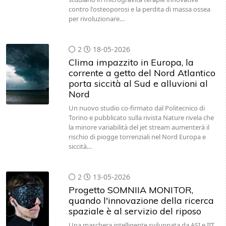
contro l'osteoporosi e la perdita di massa ossea
per rivoluzionare…
2
18-05-2026
Clima impazzito in Europa, la
corrente a getto del Nord Atlantico
porta siccità al Sud e alluvioni al
Nord
Un nuovo studio co-firmato dal Politecnico di
Torino e pubblicato sulla rivista Nature rivela che
la minore variabilità del jet stream aumenterà il
rischio di piogge torrenziali nel Nord Europa e
siccità…
2
13-05-2026
Progetto SOMNIIA MONITOR,
quando l'innovazione della ricerca
spaziale è al servizio del riposo
Una maschera intelligente sviluppata da ASI e IIT