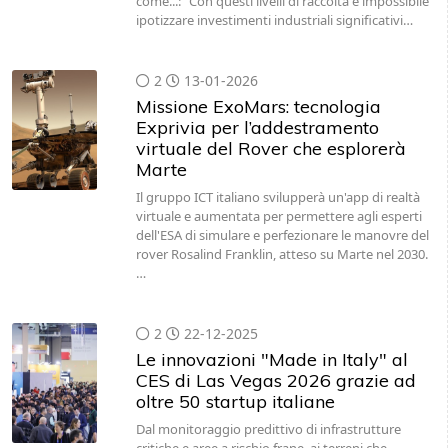
come...: “Con questi livelli di raccolta è impossibile
ipotizzare investimenti industriali significativi…
2
13-01-2026
Missione ExoMars: tecnologia
Exprivia per l’addestramento
virtuale del Rover che esplorerà
Marte
Il gruppo ICT italiano svilupperà un'app di realtà
virtuale e aumentata per permettere agli esperti
dell'ESA di simulare e perfezionare le manovre del
rover Rosalind Franklin, atteso su Marte nel 2030.
…
2
22-12-2025
Le innovazioni "Made in Italy" al
CES di Las Vegas 2026 grazie ad
oltre 50 startup italiane
Dal monitoraggio predittivo di infrastrutture