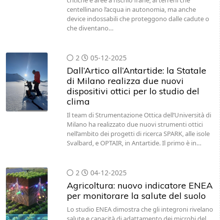
critiche e aree a rischio frane, ai terreni che
centellinano l’acqua in autonomia, ma anche
device indossabili che proteggono dalle cadute o
che diventano…
2
05-12-2025
Dall’Artico all’Antartide: la Statale
di Milano realizza due nuovi
dispositivi ottici per lo studio del
clima
Il team di Strumentazione Ottica dell’Università di
Milano ha realizzato due nuovi strumenti ottici
nell’ambito dei progetti di ricerca SPARK, alle isole
Svalbard, e OPTAIR, in Antartide. Il primo è in…
2
04-12-2025
Agricoltura: nuovo indicatore ENEA
per monitorare la salute del suolo
Lo studio ENEA dimostra che gli integroni rivelano
salute e capacità di adattamento dei microbi del