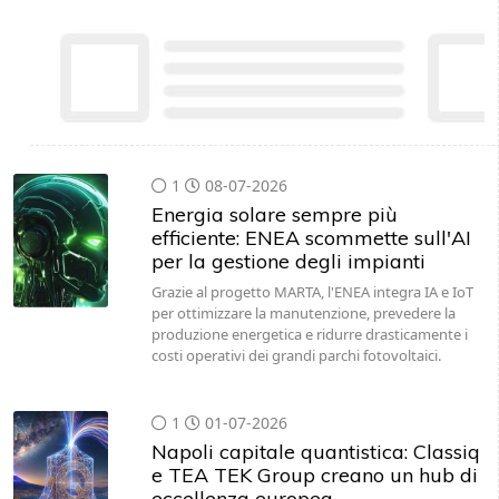
1
08-07-2026
Energia solare sempre più
efficiente: ENEA scommette sull'AI
per la gestione degli impianti
Grazie al progetto MARTA, l'ENEA integra IA e IoT
per ottimizzare la manutenzione, prevedere la
produzione energetica e ridurre drasticamente i
costi operativi dei grandi parchi fotovoltaici.
1
01-07-2026
Napoli capitale quantistica: Classiq
e TEA TEK Group creano un hub di
eccellenza europea