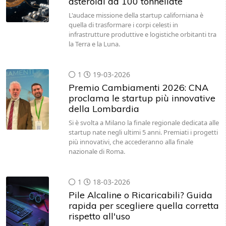
asteroidi da 100 tonnellate
L'audace missione della startup californiana è
quella di trasformare i corpi celesti in
infrastrutture produttive e logistiche orbitanti tra
la Terra e la Luna.
1
19-03-2026
Premio Cambiamenti 2026: CNA
proclama le startup più innovative
della Lombardia
Si è svolta a Milano la finale regionale dedicata alle
startup nate negli ultimi 5 anni. Premiati i progetti
più innovativi, che accederanno alla finale
nazionale di Roma.
1
18-03-2026
Pile Alcaline o Ricaricabili? Guida
rapida per scegliere quella corretta
rispetto all'uso