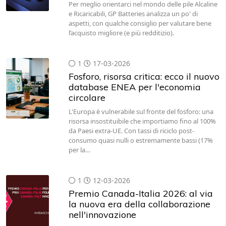
Per meglio orientarci nel mondo delle pile Alcaline
e Ricaricabili, GP Batteries analizza un po' di
aspetti, con qualche consiglio per valutare bene
l’acquisto migliore (e più redditizio).
1
17-03-2026
Fosforo, risorsa critica: ecco il nuovo
database ENEA per l'economia
circolare
L'Europa è vulnerabile sul fronte del fosforo: una
risorsa insostituibile che importiamo fino al 100%
da Paesi extra-UE. Con tassi di riciclo post-
consumo quasi nulli o estremamente bassi (17%
per la…
1
12-03-2026
Premio Canada-Italia 2026: al via
la nuova era della collaborazione
nell'innovazione