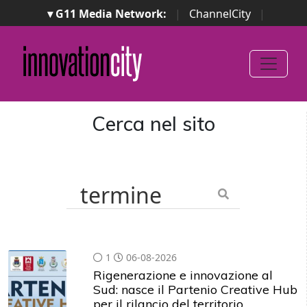
▾ G11 Media Network:
|
ChannelCity
|
ImpresaCity
|
SecurityOpenLab
|
Italian Channel
Awards
|
Italian Project Awards
|
Italian Security
Awards
|
...
Cerca nel sito
1
06-08-2026
Rigenerazione e innovazione al
Sud: nasce il Partenio Creative Hub
per il rilancio del territorio