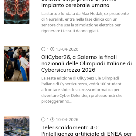
impianto cerebrale umano
La startup fondata da Max Hodak, ex presidente
di Neuralink, entra nella fase clinica con un
sensore che usa la stimolazione elettrica per
rigenerare i tessuti danneggiati.
1
13-04-2026
OliCyber26, a Salerno le finali
nazionali delle Olimpiadi Italiane di
Cybersicurezza 2026
La sesta edizione di OliCyber.IT, le Olimpiadi
Italiane di Cybersicurezza, vedrà 100 studenti
affrontare sfide di sicurezza informatica per
diventare Cyber Defender, i professionisti che
proteggeranno…
1
10-04-2026
Teleriscaldamento 4.0:
l'intelligenza artificiale di ENEA per