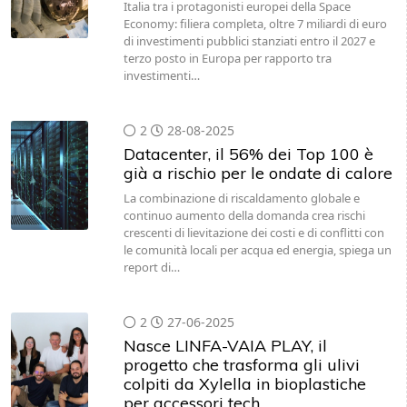
Italia tra i protagonisti europei della Space
Economy: filiera completa, oltre 7 miliardi di euro
di investimenti pubblici stanziati entro il 2027 e
terzo posto in Europa per rapporto tra
investimenti…
2
28-08-2025
Datacenter, il 56% dei Top 100 è
già a rischio per le ondate di calore
La combinazione di riscaldamento globale e
continuo aumento della domanda crea rischi
crescenti di lievitazione dei costi e di conflitti con
le comunità locali per acqua ed energia, spiega un
report di…
2
27-06-2025
Nasce LINFA-VAIA PLAY, il
progetto che trasforma gli ulivi
colpiti da Xylella in bioplastiche
per accessori tech