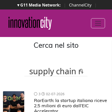
▾ G11 Media Network:
|
ChannelCity
|
ImpresaCity
|
SecurityOpenLab
|
Italian Channel
Awards
|
Italian Project Awards
|
Italian Security
Awards
|
...
Cerca nel sito
3
02-07-2026
RarEarth: la startup italiana riceve
2,5 milioni di euro dall’EIC
Accelerator