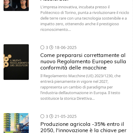
L'impresa innovativa, incubata presso il
Politecnico di Torino, punta a rivoluzionare il riciclo
delle terre rare con una tecnologia sostenibile e a
impatto zero, ottenendo anche il prestigioso
riconoscimento…
3
18-06-2025
Come prepararsi correttamente al
nuovo Regolamento Europeo sulla
conformità delle macchine
Il Regolamento Macchine (UE) 2023/1230, che
entrerà pienamente in vigore nel 2027,
rappresenta un cambio di paradigma per
l’industria dell’automazione in Europa. Il testo
sostituisce la storica Direttiva…
3
21-05-2025
Produzione agricola -35% entro il
2050, l'innovazione è la chiave per