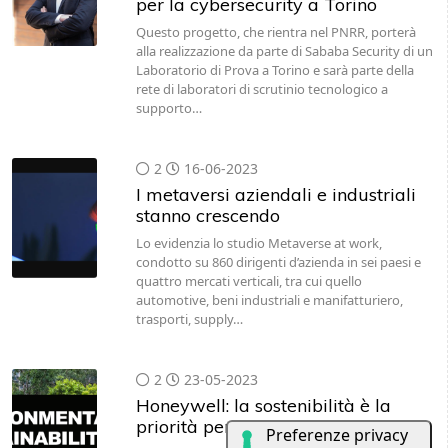
per la cybersecurity a Torino
Questo progetto, che rientra nel PNRR, porterà
alla realizzazione da parte di Sababa Security di un
Laboratorio di Prova a Torino e sarà parte della
rete di laboratori di scrutinio tecnologico a
supporto…
2
16-06-2023
I metaversi aziendali e industriali
stanno crescendo
Lo evidenzia lo studio Metaverse at work,
condotto su 860 dirigenti d’azienda in sei paesi e
quattro mercati verticali, tra cui quello
automotive, beni industriali e manifatturiero,
trasporti, supply…
2
23-05-2023
Honeywell: la sostenibilità è la
priorità per i dirigenti aziendali