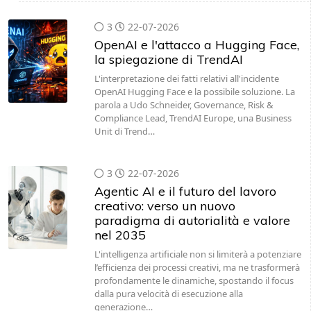
3
22-07-2026
OpenAI e l'attacco a Hugging Face,
la spiegazione di TrendAI
L'interpretazione dei fatti relativi all'incidente
OpenAI Hugging Face e la possibile soluzione. La
parola a Udo Schneider, Governance, Risk &
Compliance Lead, TrendAI Europe, una Business
Unit di Trend…
3
22-07-2026
Agentic AI e il futuro del lavoro
creativo: verso un nuovo
paradigma di autorialità e valore
nel 2035
L'intelligenza artificiale non si limiterà a potenziare
l’efficienza dei processi creativi, ma ne trasformerà
profondamente le dinamiche, spostando il focus
dalla pura velocità di esecuzione alla
generazione…