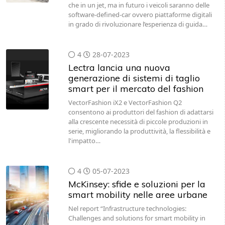
che in un jet, ma in futuro i veicoli saranno delle
software-defined-car ovvero piattaforme digitali
in grado di rivoluzionare l’esperienza di guida…
4
28-07-2023
Lectra lancia una nuova
generazione di sistemi di taglio
smart per il mercato del fashion
VectorFashion iX2 e VectorFashion Q2
consentono ai produttori del fashion di adattarsi
alla crescente necessità di piccole produzioni in
serie, migliorando la produttività, la flessibilità e
l'impatto…
4
05-07-2023
McKinsey: sfide e soluzioni per la
smart mobility nelle aree urbane
Nel report “Infrastructure technologies:
Challenges and solutions for smart mobility in