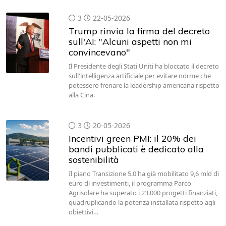
3
22-05-2026
Trump rinvia la firma del decreto
sull'AI: "Alcuni aspetti non mi
convincevano"
Il Presidente degli Stati Uniti ha bloccato il decreto
sull'intelligenza artificiale per evitare norme che
potessero frenare la leadership americana rispetto
alla Cina.
3
20-05-2026
Incentivi green PMI: il 20% dei
bandi pubblicati è dedicato alla
sostenibilità
Il piano Transizione 5.0 ha già mobilitato 9,6 mld di
euro di investimenti, il programma Parco
Agrisolare ha superato i 23.000 progetti finanziati,
quadruplicando la potenza installata rispetto agli
obiettivi…