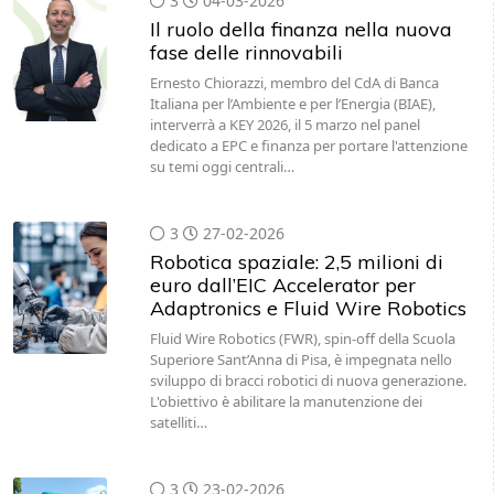
3
04-03-2026
Il ruolo della finanza nella nuova
fase delle rinnovabili
Ernesto Chiorazzi, membro del CdA di Banca
Italiana per l’Ambiente e per l’Energia (BIAE),
interverrà a KEY 2026, il 5 marzo nel panel
dedicato a EPC e finanza per portare l'attenzione
su temi oggi centrali…
3
27-02-2026
Robotica spaziale: 2,5 milioni di
euro dall’EIC Accelerator per
Adaptronics e Fluid Wire Robotics
Fluid Wire Robotics (FWR), spin-off della Scuola
Superiore Sant’Anna di Pisa, è impegnata nello
sviluppo di bracci robotici di nuova generazione.
L'obiettivo è abilitare la manutenzione dei
satelliti…
3
23-02-2026