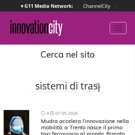
▾ G11 Media Network:
|
ChannelCity
|
ImpresaCity
|
SecurityOpenLab
|
Italian Channel
Awards
|
Italian Project Awards
|
Italian Security
Awards
|
...
Cerca nel sito
4
07-05-2026
Mudra accelera l’innovazione nella
mobilità: a Trento nasce il primo
taxi ferroviario al mondo, firmato