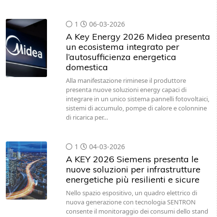
1
06-03-2026
A Key Energy 2026 Midea presenta
un ecosistema integrato per
l’autosufficienza energetica
domestica
Alla manifestazione riminese il produttore
presenta nuove soluzioni energy capaci di
integrare in un unico sistema pannelli fotovoltaici,
sistemi di accumulo, pompe di calore e colonnine
di ricarica per…
1
04-03-2026
A KEY 2026 Siemens presenta le
nuove soluzioni per infrastrutture
energetiche più resilienti e sicure
Nello spazio espositivo, un quadro elettrico di
nuova generazione con tecnologia SENTRON
consente il monitoraggio dei consumi dello stand