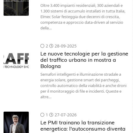
Oltre 3.400 impianti residenziali, 300 aziendali e
1.300 sistemi di accumulo installati in tutta Italia,
Elmec Solar festeggia due decenni di crescita,
competenza e approccio data-driven al servizio
della…
2
28-09-2025
Le nuove tecnologie per la gestione
del traffico urbano in mostra a
Bologna
Semafori intelligenti e illuminazione stradale a
energia solare, gestione smart dei parcheggi,
controllo automatico della viabilità e anche droni
per il monitoraggio di file e incidenti. Queste e
altre…
1
27-07-2026
Le PMI trainano la transizione
energetica: l'autoconsumo diventa