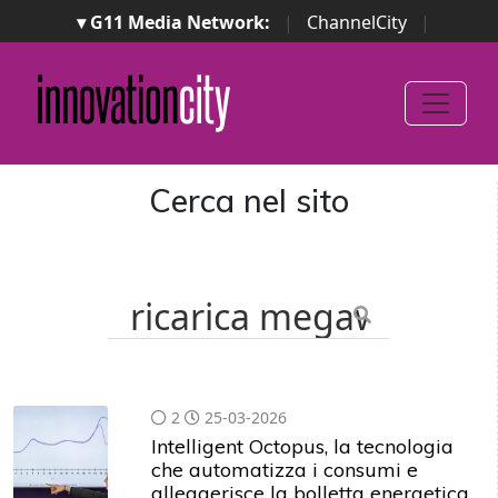
▾ G11 Media Network:
|
ChannelCity
|
ImpresaCity
|
SecurityOpenLab
|
Italian Channel
Awards
|
Italian Project Awards
|
Italian Security
Awards
|
...
Cerca nel sito
2
25-03-2026
Intelligent Octopus, la tecnologia
che automatizza i consumi e
alleggerisce la bolletta energetica