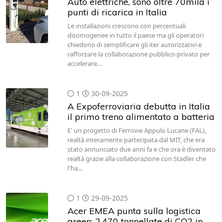
Auto elettriche, sono oltre 70mila i
punti di ricarica in Italia
Le installazioni crescono con percentuali
disomogenee in tutto il paese ma gli operatori
chiedono di semplificare gli iter autorizzativi e
rafforzare la collaborazione pubblico-privato per
accelerare…
1
30-09-2025
A Expoferroviaria debutta in Italia
il primo treno alimentato a batteria
E' un progetto di Ferrovie Appulo Lucane (FAL),
realtà interamente partecipata dal MIT, che era
stato annunciato due anni fa e che ora è diventato
realtà grazie alla collaborazione con Stadler che
l'ha…
1
29-09-2025
Acer EMEA punta sulla logistica
green: 2.470 tonnellate di CO2 in