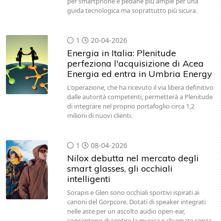
per smartphone e pedane più ampie per una
guida tecnologica ma soprattutto più sicura.
1
20-04-2026
Energia in Italia: Plenitude
perfeziona l'acquisizione di Acea
Energia ed entra in Umbria Energy
L'operazione, che ha ricevuto il via libera definitivo
dalle autorità competenti, permetterà a Plenitude
di integrare nel proprio portafoglio circa 1,2
milioni di nuovi clienti.
1
08-04-2026
Nilox debutta nel mercato degli
smart glasses, gli occhiali
intelligenti
Sorapis e Glen sono occhiali sportivi ispirati ai
canoni del Gorpcore. Dotati di speaker integrati
nelle aste per un ascolto audio open-ear,
consentono di sentire la musica e chiamate senza