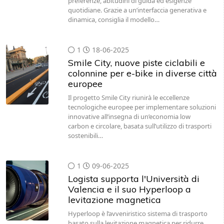
preferenze, abitudini di guida ed esigenze
quotidiane. Grazie a un’interfaccia generativa e
dinamica, consiglia il modello…
1
18-06-2025
Smile City, nuove piste ciclabili e
colonnine per e-bike in diverse città
europee
Il progetto Smile City riunirà le eccellenze
tecnologiche europee per implementare soluzioni
innovative all’insegna di un’economia low
carbon e circolare, basata sull’utilizzo di trasporti
sostenibili…
1
09-06-2025
Logista supporta l'Università di
Valencia e il suo Hyperloop a
levitazione magnetica
Hyperloop è l’avveniristico sistema di trasporto
basato sulla levitazione magnetica per ridurre