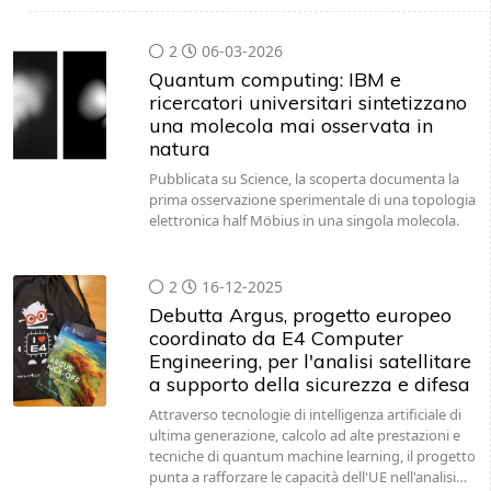
2
06-03-2026
Quantum computing: IBM e
ricercatori universitari sintetizzano
una molecola mai osservata in
natura
Pubblicata su Science, la scoperta documenta la
prima osservazione sperimentale di una topologia
elettronica half Möbius in una singola molecola.
2
16-12-2025
Debutta Argus, progetto europeo
coordinato da E4 Computer
Engineering, per l'analisi satellitare
a supporto della sicurezza e difesa
Attraverso tecnologie di intelligenza artificiale di
ultima generazione, calcolo ad alte prestazioni e
tecniche di quantum machine learning, il progetto
punta a rafforzare le capacità dell'UE nell'analisi…