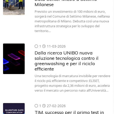
Previsto un investimento di 100 milioni di euro,
sorgerà nel Comune di Settimo Milanese, nell’area
metropolitana di Milano. Debutta così una nuova
infrastruttura strategica per lo sviluppo del
territorio…
1
11-03-2026
Dalla ricerca UNIBO nuova
soluzione tecnologica contro il
greenwashing e per il riciclo
efficiente
Una tecnologia di marcatura invisibile per rendere
il riciclo più efficiente e competitivo: ELISET,
progetto europeo da 2,36 milioni di euro, accelera
verso il mercato un percorso nato all’Università…
1
27-02-2026
TIM, successo per il primo test in
Italia di comunicazioni quantum-
safe tra due Data Center del