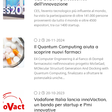
CES, l'evento tecnologico più influente al mondo,
ha visto la partecipazione di oltre 141.000 persone
provenienti da tutto il mondo e oltre 4500
espositori, tra cui 1400 startup.
2
26-11-2024
Il Quantum Computing aiuta a
scoprire nuovi farmaci
E4 Computer Engineering è al fianco di Dompé
farmaceutici nell’innovativo progetto MoSeGad,
MOlecular StructurE Generation And Docking with
Quantum Computing, finalizzato a sfruttare le
potenzialità uniche…
2
20-10-2023
Vodafone Italia lancia innoVaction,
un bando per startup e Pmi
innovative
I settori di applicazione per cui si può candidare il
proprio progetto sono tre: Healthcare &