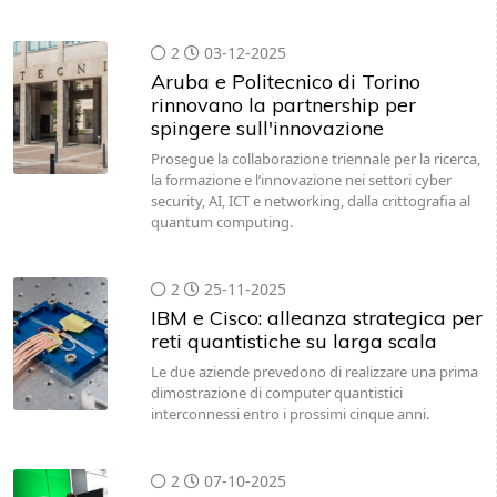
2
03-12-2025
Aruba e Politecnico di Torino
rinnovano la partnership per
spingere sull'innovazione
Prosegue la collaborazione triennale per la ricerca,
la formazione e l’innovazione nei settori cyber
security, AI, ICT e networking, dalla crittografia al
quantum computing.
2
25-11-2025
IBM e Cisco: alleanza strategica per
reti quantistiche su larga scala
Le due aziende prevedono di realizzare una prima
dimostrazione di computer quantistici
interconnessi entro i prossimi cinque anni.
2
07-10-2025
Smau Milano accende i motori: in
prima linea 180 startup da tutta