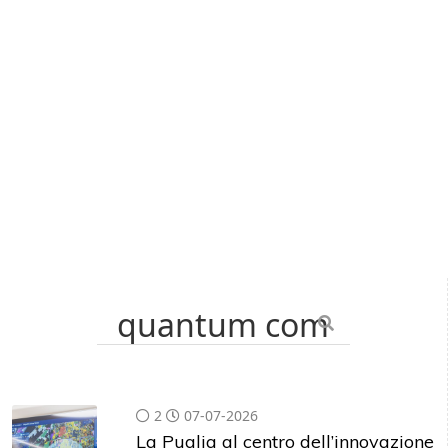
▾ G11 Media Network:
|
ChannelCity
|
ImpresaCity
|
SecurityOpenLab
|
Italian Channel
Awards
|
Italian Project Awards
|
Italian Security
Awards
|
...
Cerca nel sito
2
07-07-2026
La Puglia al centro dell’innovazione
digitale: NTT DATA inaugura a
Bari i nuovi Living Labs