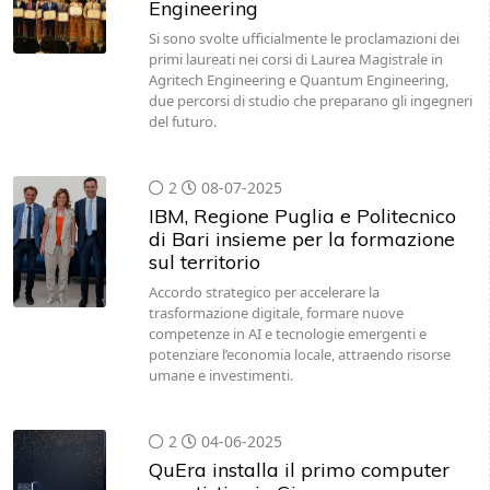
primi laureati nei corsi di Laurea Magistrale in
Agritech Engineering e Quantum Engineering,
due percorsi di studio che preparano gli ingegneri
del futuro.
2
08-07-2025
IBM, Regione Puglia e Politecnico
di Bari insieme per la formazione
sul territorio
Accordo strategico per accelerare la
trasformazione digitale, formare nuove
competenze in AI e tecnologie emergenti e
potenziare l’economia locale, attraendo risorse
umane e investimenti.
2
04-06-2025
QuEra installa il primo computer
quantistico in Giappone
L’installazione presso l’Istituto Nazionale