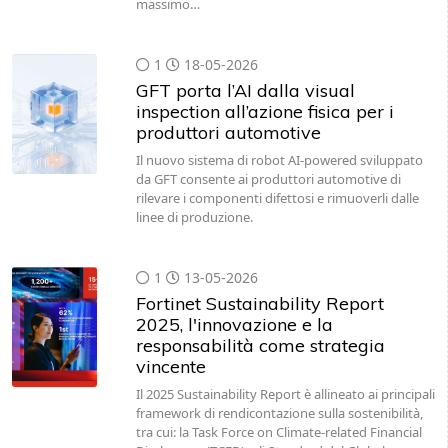
1
18-05-2026
GFT porta l’AI dalla visual
inspection all’azione fisica per i
produttori automotive
Il nuovo sistema di robot AI-powered sviluppato
da GFT consente ai produttori automotive di
rilevare i componenti difettosi e rimuoverli dalle
linee di produzione.
1
13-05-2026
Fortinet Sustainability Report
2025, l'innovazione e la
responsabilità come strategia
vincente
Il 2025 Sustainability Report è allineato ai principali
framework di rendicontazione sulla sostenibilità,
tra cui: la Task Force on Climate-related Financial
Disclosures (TCFD), gli Standard del Global…