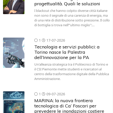
I blackout che hanno colpito diverse città italiane
non sono il segnale di una carenza di energia, ma
di una rete di distribuzione sotto pressione. Il collo
di bottiglia si trova nell’“ultimo miglio":…
1
17-07-2026
Tecnologia e servizi pubblici: a
Torino nasce la Palestra
dell’Innovazione per la PA
Un'alleanza strategica tra il Politecnico di Torino e
il CSI Piemonte mette studenti e ricercatori al
centro della trasformazione digitale della Pubblica
Amministrazione.
1
09-07-2026
MARINA: la nuova frontiera
tecnologica di Ca’ Foscari per
prevedere le inondazioni costiere
Il progetto coordinato dal professor Alessio
Rovere si aggiudica un prestigioso finanziamento