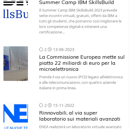
sette incontri virtuali, gratuiti, offerti da IBM a
tutti gli studenti, che potranno così migliorare le
loro competenze digitali e ottenere una
certificazione…
2
13-06-2023
La Commissione Europea mette sul
piatto 22 miliardi di euro per la
microelettronica
Prende il via un nuovo IPCEI legato all'elettronica
e alle telecomunicazioni, con quattro aziende
italiane in prima linea.
2
15-11-2022
Rinnovabili, al via super
laboratorio sui materiali avanzati
ENEA realizzerà un laboratorio virtuale avanzato
che sfrutta le potenzialità del supercalcolo e
dell’intelligenza artificiale per la ricerca su materiali