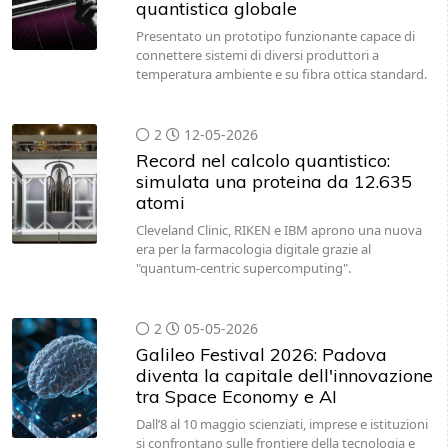
connettere sistemi di diversi produttori a
temperatura ambiente e su fibra ottica standard.
2
12-05-2026
Record nel calcolo quantistico:
simulata una proteina da 12.635
atomi
Cleveland Clinic, RIKEN e IBM aprono una nuova
era per la farmacologia digitale grazie al
"quantum-centric supercomputing".
2
05-05-2026
Galileo Festival 2026: Padova
diventa la capitale dell'innovazione
tra Space Economy e AI
Dall’8 al 10 maggio scienziati, imprese e istituzioni
si confrontano sulle frontiere della tecnologia e
delle Life Sciences, concludendo con la XX edizione
del prestigioso Premio letterario Galileo.