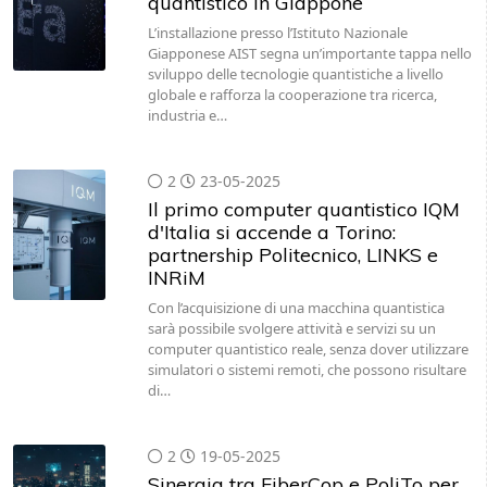
Giapponese AIST segna un’importante tappa nello
sviluppo delle tecnologie quantistiche a livello
globale e rafforza la cooperazione tra ricerca,
industria e…
2
23-05-2025
Il primo computer quantistico IQM
d'Italia si accende a Torino:
partnership Politecnico, LINKS e
INRiM
Con l’acquisizione di una macchina quantistica
sarà possibile svolgere attività e servizi su un
computer quantistico reale, senza dover utilizzare
simulatori o sistemi remoti, che possono risultare
di…
2
19-05-2025
Sinergia tra FiberCop e PoliTo per
disegnare le reti delle
telecomunicazioni del futuro