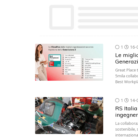
1
16-
Le miglio
Generazi
Great Place t
5mila collab
Best Workpla
1
14-
RS Italia
ingegner
La collabora
sostenibile,
internazional