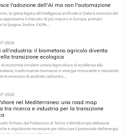
resce l'adozione dell'AI ma non l'automazione
no, la spesa legata all'intelligenza artificiale in Italia è cresciuta del
lia rappresenta il mercato AI più maturo in Europa, primato
n la Spagna. Inoltre, il 63%…
07-2026
i all’industria: il biometano agricolo diventa
ella transizione ecologica
i economia circolare unisce l’agricoltura di eccellenza alla
italiana, trasformando biomasse in energia rinnovabile e riducendo
e le emissioni di anidride carbonica.…
07-2026
ffshore nel Mediterraneo: una road map
a tra ricerca e industria per la transizione
ca
dio firmato dal Politecnico di Torino e WindEurope delinea le
iche e regolatorie necessarie per sbloccare il potenziale dell'energia