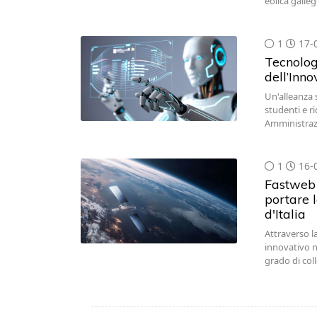
eolica galle
1
17-
Tecnologi
dell’Inn
Un'alleanza s
studenti e ri
Amministraz
1
16-
Fastweb 
portare l
d'Italia
Attraverso l
innovativo ne
grado di co