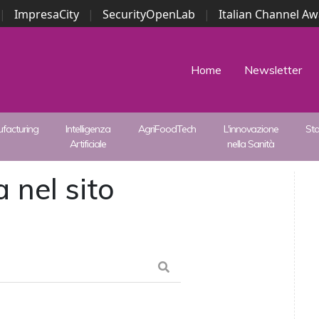
|
ImpresaCity
|
SecurityOpenLab
|
Italian Channel A
Security Awards
|
...
Home
Newsletter
facturing
Intelligenza
AgriFoodTech
L'innovazione
St
Artificiale
nella Sanità
 nel sito