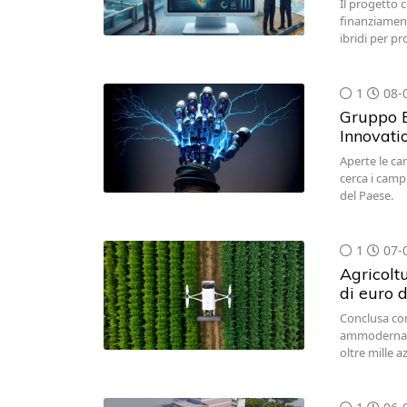
Il progetto 
finanziament
ibridi per pr
1
08-
Gruppo B
Innovatio
Aperte le ca
cerca i camp
del Paese.
1
07-
Agricoltu
di euro d
Conclusa con
ammodernato 
oltre mille a