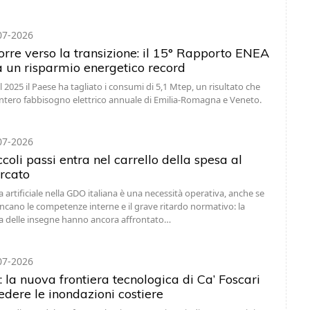
07-2026
corre verso la transizione: il 15° Rapporto ENEA
a un risparmio energetico record
 il 2025 il Paese ha tagliato i consumi di 5,1 Mtep, un risultato che
'intero fabbisogno elettrico annuale di Emilia-Romagna e Veneto.
07-2026
ccoli passi entra nel carrello della spesa al
rcato
za artificiale nella GDO italiana è una necessità operativa, anche se
ancano le competenze interne e il grave ritardo normativo: la
 delle insegne hanno ancora affrontato…
07-2026
la nuova frontiera tecnologica di Ca’ Foscari
edere le inondazioni costiere