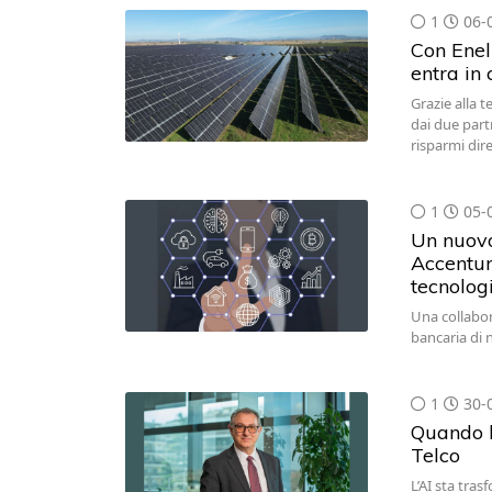
1
06-
Con Enel 
entra in 
Grazie alla 
dai due part
risparmi dire
1
05-
Un nuovo
Accentur
tecnolog
Una collabor
bancaria di 
1
30-
Quando la
Telco
L’AI sta tras