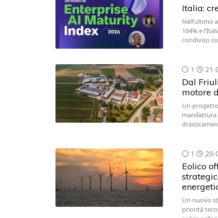
Italia: c
Nell’ultimo an
104% e l’Ita
condiviso co
1
21-
Dal Friul
motore d
Un progetto d
manifattura 
drasticament
1
20-
Eolico o
strategic
energeti
Un nuovo stu
priorità tecn