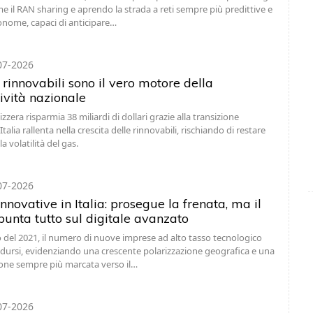
me il RAN sharing e aprendo la strada a reti sempre più predittive e
onome, capaci di anticipare…
07-2026
rinnovabili sono il vero motore della
ività nazionale
zzera risparmia 38 miliardi di dollari grazie alla transizione
’Italia rallenta nella crescita delle rinnovabili, rischiando di restare
a volatilità del gas.
07-2026
nnovative in Italia: prosegue la frenata, ma il
punta tutto sul digitale avanzato
o del 2021, il numero di nuove imprese ad alto tasso tecnologico
idursi, evidenziando una crescente polarizzazione geografica e una
ione sempre più marcata verso il…
07-2026