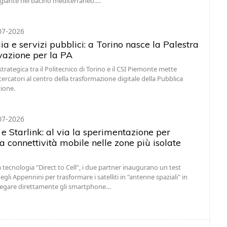
ggiante nel bacino mediterraneo.…
07-2026
a e servizi pubblici: a Torino nasce la Palestra
ovazione per la PA
trategica tra il Politecnico di Torino e il CSI Piemonte mette
cercatori al centro della trasformazione digitale della Pubblica
ione.
07-2026
e Starlink: al via la sperimentazione per
a connettività mobile nelle zone più isolate
a tecnologia "Direct to Cell", i due partner inaugurano un test
gli Appennini per trasformare i satelliti in "antenne spaziali" in
llegare direttamente gli smartphone…