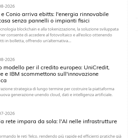
08-2026
e Conio arriva ebitts: l'energia rinnovabile
casa senza pannelli o impianti fisici
tecnologia blockchain e alla tokenizzazione, la soluzione sviluppata
ner consente di accedere al fotovoltaico e all'eolico ottenendo
tti in bolletta, offrendo un'alternativa…
08-2026
 modello per il credito europeo: UniCredit,
e e IBM scommettono sull'innovazione
ica
azione strategica di lungo termine per costruire la piattaforma
nuova generazione unendo cloud, dati e intelligenza artificiale.
07-2026
 rete impara da sola: l'AI nelle infrastrutture
formando le reti Telco, rendendo più rapide ed efficienti pratiche già