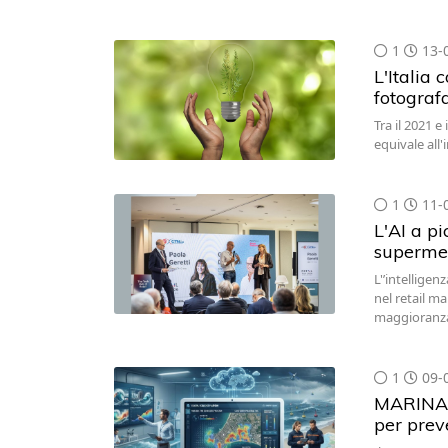
1
13-
L'Italia 
fotograf
Tra il 2021 e
equivale all
1
11-
L'AI a pi
superme
L'’intelligen
nel retail m
maggioranza
1
09-
MARINA: 
per prev