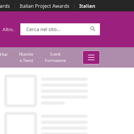
wards
|
Italian Project Awards
|
Italian
Altro...
artup
Ricerche
Eventi
e Trend
Formazione