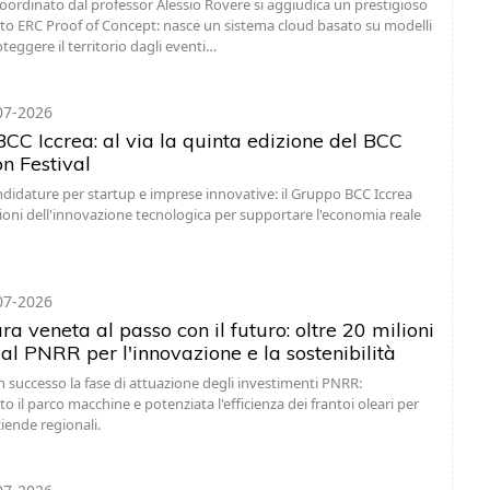
coordinato dal professor Alessio Rovere si aggiudica un prestigioso
o ERC Proof of Concept: nasce un sistema cloud basato su modelli
oteggere il territorio dagli eventi…
07-2026
CC Iccrea: al via la quinta edizione del BCC
n Festival
ndidature per startup e imprese innovative: il Gruppo BCC Iccrea
ioni dell'innovazione tecnologica per supportare l'economia reale
07-2026
ra veneta al passo con il futuro: oltre 20 milioni
al PNRR per l'innovazione e la sostenibilità
 successo la fase di attuazione degli investimenti PNRR:
il parco macchine e potenziata l'efficienza dei frantoi oleari per
ziende regionali.