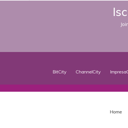
Isc
Joi
BitCity
ChannelCity
ImpresaC
Home