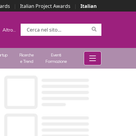
wards
|
Italian Project Awards
|
Italian
Altro...
artup
Ricerche
Eventi
e Trend
Formazione