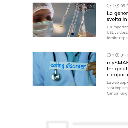
1
03-
La genom
svolta in
Un’importante
USL valdost
fornire risp
1
01-
mySMART
terapeuti
comport
La web app è
sarà implemen
Canton Grigi