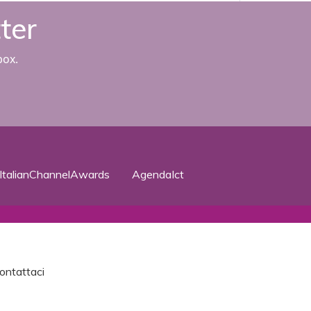
tter
box.
ItalianChannelAwards
AgendaIct
ontattaci