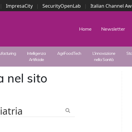
|
ImpresaCity
|
SecurityOpenLab
|
Italian Channel A
Security Awards
|
...
Home
Newsletter
facturing
Intelligenza
AgriFoodTech
L'innovazione
St
Artificiale
nella Sanità
 nel sito