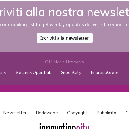
riviti alla nostra newsle
n our mailing list to get weekly updates delivered to your in
Iscriviti alla newsletter
G11 Media Networks
ity
SecurityOpenLab
GreenCity
ImpresaGreen
Newsletter
Redazione
Copyright
Pubblicità
C