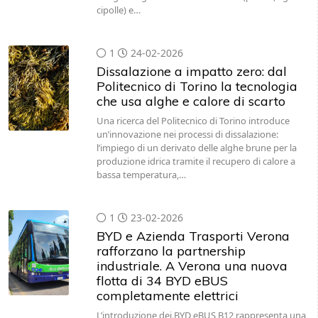
cipolle) e…
1
24-02-2026
Dissalazione a impatto zero: dal
Politecnico di Torino la tecnologia
che usa alghe e calore di scarto
Una ricerca del Politecnico di Torino introduce
un’innovazione nei processi di dissalazione:
l’impiego di un derivato delle alghe brune per la
produzione idrica tramite il recupero di calore a
bassa temperatura,…
1
23-02-2026
BYD e Azienda Trasporti Verona
rafforzano la partnership
industriale. A Verona una nuova
flotta di 34 BYD eBUS
completamente elettrici
L’introduzione dei BYD eBUS B12 rappresenta una