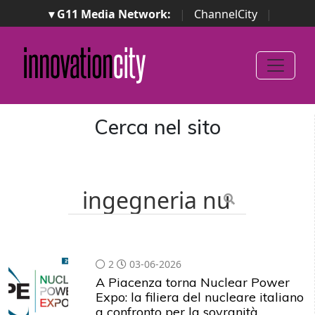
▾ G11 Media Network:
|
ChannelCity
|
ImpresaCity
|
SecurityOpenLab
|
Italian Channel
Awards
|
Italian Project Awards
|
Italian Security
Awards
|
...
Cerca nel sito
2
03-06-2026
A Piacenza torna Nuclear Power
Expo: la filiera del nucleare italiano
a confronto per la sovranità