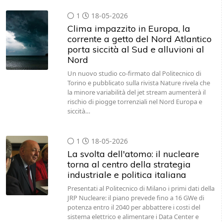
1
18-05-2026
Clima impazzito in Europa, la
corrente a getto del Nord Atlantico
porta siccità al Sud e alluvioni al
Nord
Un nuovo studio co-firmato dal Politecnico di
Torino e pubblicato sulla rivista Nature rivela che
la minore variabilità del jet stream aumenterà il
rischio di piogge torrenziali nel Nord Europa e
siccità…
1
18-05-2026
La svolta dell'atomo: il nucleare
torna al centro della strategia
industriale e politica italiana
Presentati al Politecnico di Milano i primi dati della
JRP Nucleare: il piano prevede fino a 16 GWe di
potenza entro il 2040 per abbattere i costi del
sistema elettrico e alimentare i Data Center e