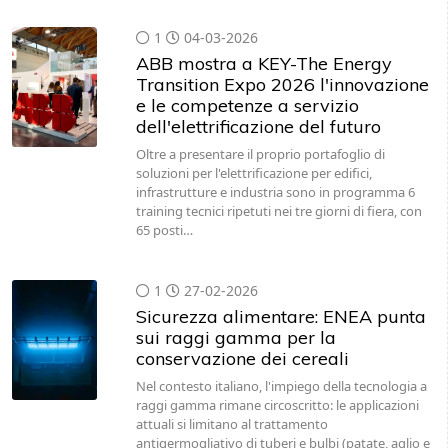
1
04-03-2026
ABB mostra a KEY-The Energy
Transition Expo 2026 l'innovazione
e le competenze a servizio
dell'elettrificazione del futuro
Oltre a presentare il proprio portafoglio di
soluzioni per l'elettrificazione per edifici,
infrastrutture e industria sono in programma 6
training tecnici ripetuti nei tre giorni di fiera, con
65 posti…
1
27-02-2026
Sicurezza alimentare: ENEA punta
sui raggi gamma per la
conservazione dei cereali
Nel contesto italiano, l'impiego della tecnologia a
raggi gamma rimane circoscritto: le applicazioni
attuali si limitano al trattamento
antigermogliativo di tuberi e bulbi (patate, aglio e