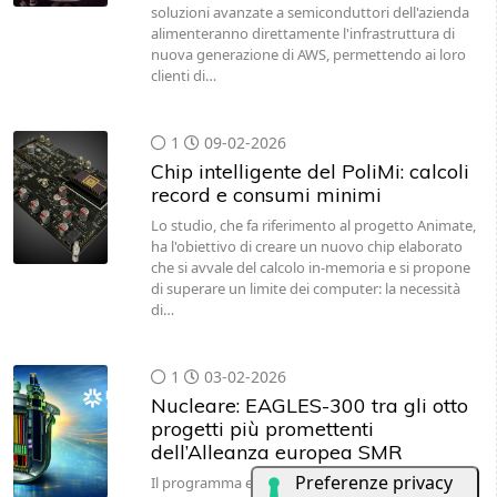
soluzioni avanzate a semiconduttori dell'azienda
alimenteranno direttamente l'infrastruttura di
nuova generazione di AWS, permettendo ai loro
clienti di…
1
09-02-2026
Chip intelligente del PoliMi: calcoli
record e consumi minimi
Lo studio, che fa riferimento al progetto Animate,
ha l'obiettivo di creare un nuovo chip elaborato
che si avvale del calcolo in-memoria e si propone
di superare un limite dei computer: la necessità
di…
1
03-02-2026
Nucleare: EAGLES-300 tra gli otto
progetti più promettenti
dell’Alleanza europea SMR
Il programma europeo EAGLES (European