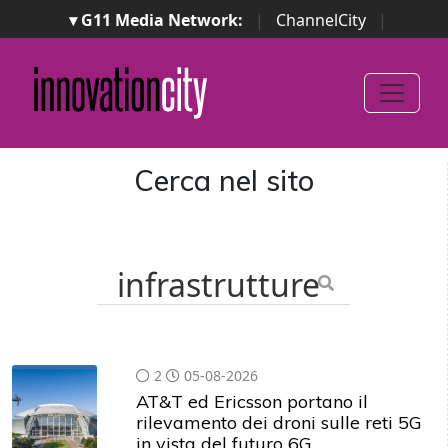
▾ G11 Media Network:
|
ChannelCity
|
ImpresaCity
|
SecurityOpenLab
|
Italian Channel
Awards
|
Italian Project Awards
|
Italian Security
Awards
|
...
Cerca nel sito
2
05-08-2026
AT&T ed Ericsson portano il
rilevamento dei droni sulle reti 5G
in vista del futuro 6G