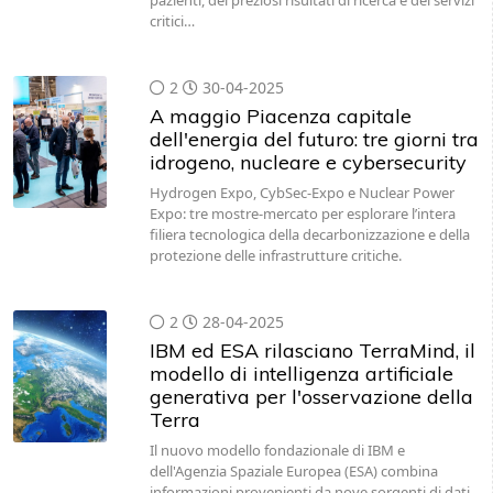
pazienti, dei preziosi risultati di ricerca e dei servizi
critici…
2
30-04-2025
A maggio Piacenza capitale
dell'energia del futuro: tre giorni tra
idrogeno, nucleare e cybersecurity
Hydrogen Expo, CybSec-Expo e Nuclear Power
Expo: tre mostre-mercato per esplorare l’intera
filiera tecnologica della decarbonizzazione e della
protezione delle infrastrutture critiche.
2
28-04-2025
IBM ed ESA rilasciano TerraMind, il
modello di intelligenza artificiale
generativa per l'osservazione della
Terra
Il nuovo modello fondazionale di IBM e
dell'Agenzia Spaziale Europea (ESA) combina
informazioni provenienti da nove sorgenti di dati