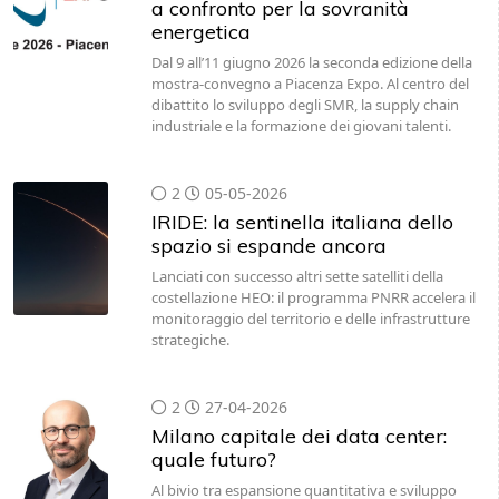
a confronto per la sovranità
energetica
Dal 9 all’11 giugno 2026 la seconda edizione della
mostra-convegno a Piacenza Expo. Al centro del
dibattito lo sviluppo degli SMR, la supply chain
industriale e la formazione dei giovani talenti.
2
05-05-2026
IRIDE: la sentinella italiana dello
spazio si espande ancora
Lanciati con successo altri sette satelliti della
costellazione HEO: il programma PNRR accelera il
monitoraggio del territorio e delle infrastrutture
strategiche.
2
27-04-2026
Milano capitale dei data center:
quale futuro?
Al bivio tra espansione quantitativa e sviluppo