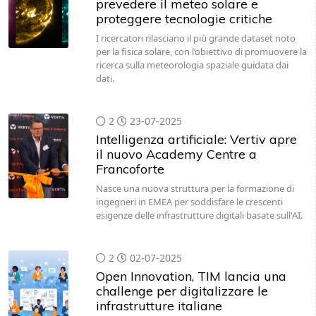
prevedere il meteo solare e
proteggere tecnologie critiche
I ricercatori rilasciano il più grande dataset noto
per la fisica solare, con l’obiettivo di promuovere la
ricerca sulla meteorologia spaziale guidata dai
dati.
2
23-07-2025
Intelligenza artificiale: Vertiv apre
il nuovo Academy Centre a
Francoforte
Nasce una nuova struttura per la formazione di
ingegneri in EMEA per soddisfare le crescenti
esigenze delle infrastrutture digitali basate sull'AI.
2
02-07-2025
Open Innovation, TIM lancia una
challenge per digitalizzare le
infrastrutture italiane