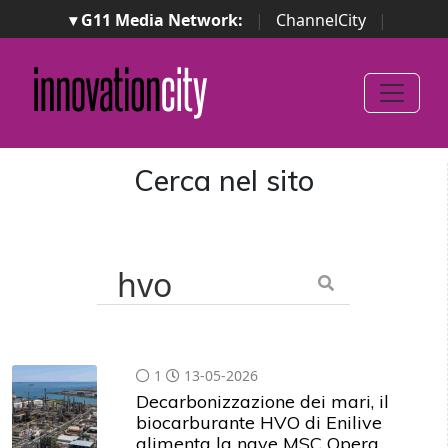
▾ G11 Media Network:
|
ChannelCity
|
ImpresaCity
|
SecurityOpenLab
|
Italian Channel
Awards
|
Italian Project Awards
|
Italian Security
Awards
|
...
Cerca nel sito
1
13-05-2026
Decarbonizzazione dei mari, il
biocarburante HVO di Enilive
alimenta la nave MSC Opera