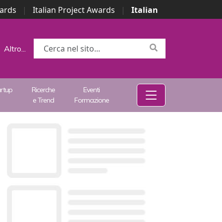
wards
|
Italian Project Awards
|
Italian
Altro...
artup
Ricerche
Eventi
e Trend
Formazione