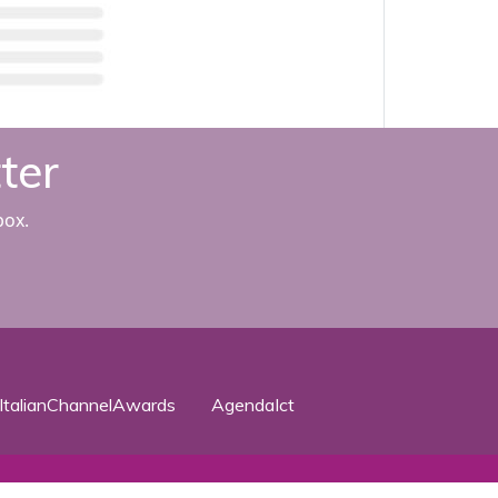
tter
box.
ItalianChannelAwards
AgendaIct