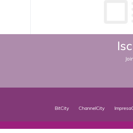
Isc
Joi
BitCity
ChannelCity
ImpresaC