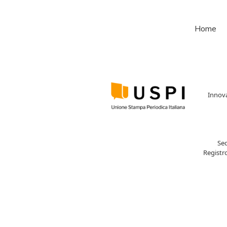
Home
Innova
Se
Registr