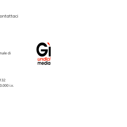
ontattaci
nale di
132
000 i.v.