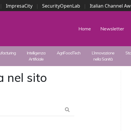
|
ImpresaCity
|
SecurityOpenLab
|
Italian Channel A
Security Awards
|
...
Home
Newsletter
facturing
Intelligenza
AgriFoodTech
L'innovazione
St
Artificiale
nella Sanità
 nel sito