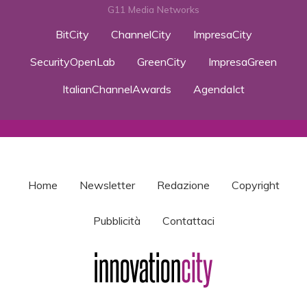
G11 Media Networks
BitCity
ChannelCity
ImpresaCity
SecurityOpenLab
GreenCity
ImpresaGreen
ItalianChannelAwards
AgendaIct
Home
Newsletter
Redazione
Copyright
Pubblicità
Contattaci