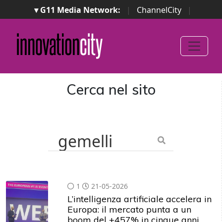
▾ G11 Media Network:
|
ChannelCity
|
ImpresaCity
|
SecurityOpenLab
|
Italian Channel
Awards
|
Italian Project Awards
|
Italian Security
Awards
|
...
Cerca nel sito
1
21-05-2026
L’intelligenza artificiale accelera in
Europa: il mercato punta a un
boom del +457% in cinque anni