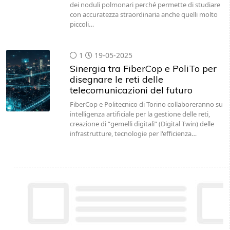
dei noduli polmonari perché permette di studiare
con accuratezza straordinaria anche quelli molto
piccoli…
1
19-05-2025
Sinergia tra FiberCop e PoliTo per
disegnare le reti delle
telecomunicazioni del futuro
FiberCop e Politecnico di Torino collaboreranno su
intelligenza artificiale per la gestione delle reti,
creazione di “gemelli digitali” (Digital Twin) delle
infrastrutture, tecnologie per l'efficienza…