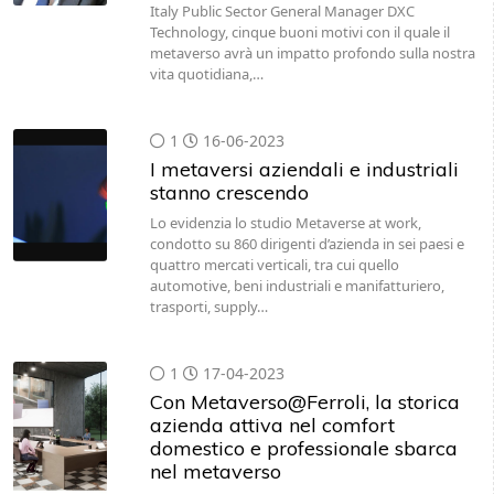
Italy Public Sector General Manager DXC
Technology, cinque buoni motivi con il quale il
metaverso avrà un impatto profondo sulla nostra
vita quotidiana,…
1
16-06-2023
I metaversi aziendali e industriali
stanno crescendo
Lo evidenzia lo studio Metaverse at work,
condotto su 860 dirigenti d’azienda in sei paesi e
quattro mercati verticali, tra cui quello
automotive, beni industriali e manifatturiero,
trasporti, supply…
1
17-04-2023
Con Metaverso@Ferroli, la storica
azienda attiva nel comfort
domestico e professionale sbarca
nel metaverso