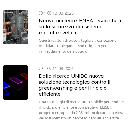
1
13-03-2026
Nuovo nucleare: ENEA avvia studi
sulla sicurezza dei sistemi
modulari veloci
Questi reattori di piccola taglia e a concezione
modulare impiegano il sodio liquido per il
raffreddamento del nocciolo.
1
11-03-2026
Dalla ricerca UNIBO nuova
soluzione tecnologica contro il
greenwashing e per il riciclo
efficiente
Una tecnologia di marcatura invisibile per rendere
il riciclo più efficiente e competitivo: ELISET,
progetto europeo da 2,36 milioni di euro, accelera
verso il mercato un percorso nato all’Università…