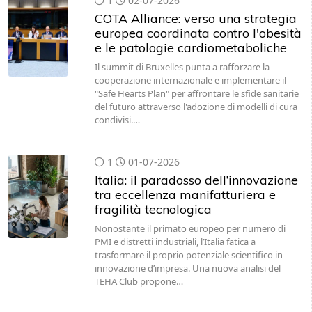
1
02-07-2026
COTA Alliance: verso una strategia
europea coordinata contro l'obesità
e le patologie cardiometaboliche
Il summit di Bruxelles punta a rafforzare la
cooperazione internazionale e implementare il
"Safe Hearts Plan" per affrontare le sfide sanitarie
del futuro attraverso l'adozione di modelli di cura
condivisi.…
1
01-07-2026
Italia: il paradosso dell’innovazione
tra eccellenza manifatturiera e
fragilità tecnologica
Nonostante il primato europeo per numero di
PMI e distretti industriali, l’Italia fatica a
trasformare il proprio potenziale scientifico in
innovazione d’impresa. Una nuova analisi del
TEHA Club propone…