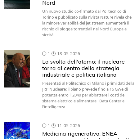
Nord
Un nuovo studio co-firmato dal Politecnico di
Torino e pubblicato sulla rivista Nature rivela che
la minore variabilità del jet stream aumenterà il
rischio di piogge torrenziali nel Nord Europa e
siccità…
1
18-05-2026
La svolta dell'atomo: il nucleare
torna al centro della strategia
industriale e politica italiana
Presentati al Politecnico di Milano i primi dati della
JRP Nucleare: il piano prevede fino a 16 GWe di
potenza entro il 2040 per abbattere i costi del
sistema elettrico e alimentare i Data Center e
l'intelligenza…
1
11-05-2026
Medicina rigenerativa: ENEA