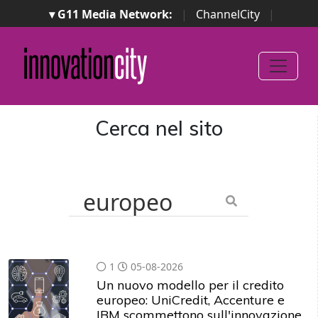
▾ G11 Media Network:
|
ChannelCity
|
ImpresaCity
|
SecurityOpenLab
|
Italian Channel
Awards
|
Italian Project Awards
|
Italian Security
Awards
|
...
Cerca nel sito
1
05-08-2026
Un nuovo modello per il credito
europeo: UniCredit, Accenture e
IBM scommettono sull'innovazione