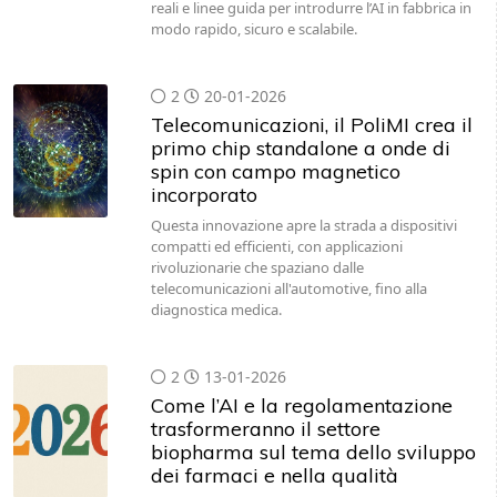
reali e linee guida per introdurre l’AI in fabbrica in
modo rapido, sicuro e scalabile.
2
20-01-2026
Telecomunicazioni, il PoliMI crea il
primo chip standalone a onde di
spin con campo magnetico
incorporato
Questa innovazione apre la strada a dispositivi
compatti ed efficienti, con applicazioni
rivoluzionarie che spaziano dalle
telecomunicazioni all'automotive, fino alla
diagnostica medica.
2
13-01-2026
Come l’AI e la regolamentazione
trasformeranno il settore
biopharma sul tema dello sviluppo
dei farmaci e nella qualità