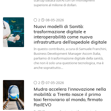
startup basata sull'AI con un montepremi
superiore al milione di dollari.
2
08-05-2026
Nuovi modelli di Sanità:
trasformazione digitale e
interoperabilità come nuova
infrastruttura dell’ospedale digitale
In questo contributo, a cura di Samuele Franchini,
Business Development Manager Ascom Italia,
parliamo di trasformazione digitale della sanità,
che non è solo una questione tecnologica, ma è
anche soprattutto…
2
07-05-2026
Mudra accelera l’innovazione nella
mobilità: a Trento nasce il primo
taxi ferroviario al mondo, firmato
RailEVO