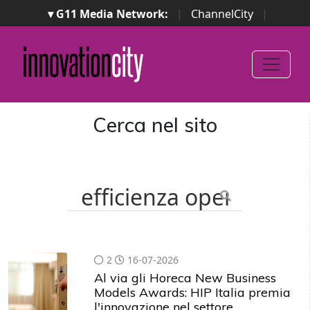
▾ G11 Media Network:
|
ChannelCity
|
ImpresaCity
|
SecurityOpenLab
|
Italian Channel
Awards
|
Italian Project Awards
|
Italian Security
Awards
|
...
Cerca nel sito
2
16-07-2026
Al via gli Horeca New Business
Models Awards: HIP Italia premia
l'innovazione nel settore