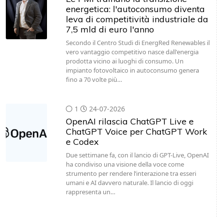
energetica: l'autoconsumo diventa
leva di competitività industriale da
7,5 mld di euro l'anno
Secondo il Centro Studi di EnergRed Renewables il
vero vantaggio competitivo nasce dall'energia
prodotta vicino ai luoghi di consumo. Un
impianto fotovoltaico in autoconsumo genera
fino a 70 volte più…
1
24-07-2026
OpenAI rilascia ChatGPT Live e
ChatGPT Voice per ChatGPT Work
e Codex
Due settimane fa, con il lancio di GPT-Live, OpenAI
ha condiviso una visione della voce come
strumento per rendere l’interazione tra esseri
umani e AI davvero naturale. Il lancio di oggi
rappresenta un…