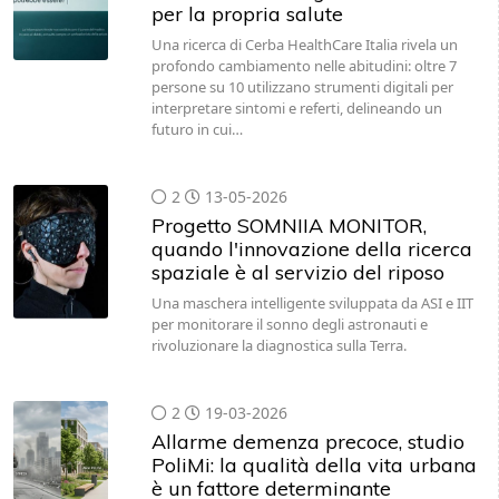
per la propria salute
Una ricerca di Cerba HealthCare Italia rivela un
profondo cambiamento nelle abitudini: oltre 7
persone su 10 utilizzano strumenti digitali per
interpretare sintomi e referti, delineando un
futuro in cui…
2
13-05-2026
Progetto SOMNIIA MONITOR,
quando l'innovazione della ricerca
spaziale è al servizio del riposo
Una maschera intelligente sviluppata da ASI e IIT
per monitorare il sonno degli astronauti e
rivoluzionare la diagnostica sulla Terra.
2
19-03-2026
Allarme demenza precoce, studio
PoliMi: la qualità della vita urbana
è un fattore determinante