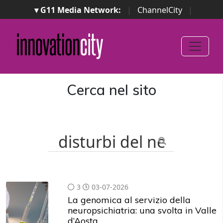
▾ G11 Media Network:
|
ChannelCity
|
ImpresaCity
|
SecurityOpenLab
|
Italian Channel
Awards
|
Italian Project Awards
|
Italian Security
Awards
|
...
Cerca nel sito
3
03-07-2026
La genomica al servizio della
neuropsichiatria: una svolta in Valle
d’Aosta