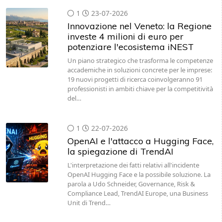
1
23-07-2026
Innovazione nel Veneto: la Regione
investe 4 milioni di euro per
potenziare l'ecosistema iNEST
Un piano strategico che trasforma le competenze
accademiche in soluzioni concrete per le imprese:
19 nuovi progetti di ricerca coinvolgeranno 91
professionisti in ambiti chiave per la competitività
del…
1
22-07-2026
OpenAI e l'attacco a Hugging Face,
la spiegazione di TrendAI
L'interpretazione dei fatti relativi all'incidente
OpenAI Hugging Face e la possibile soluzione. La
parola a Udo Schneider, Governance, Risk &
Compliance Lead, TrendAI Europe, una Business
Unit di Trend…