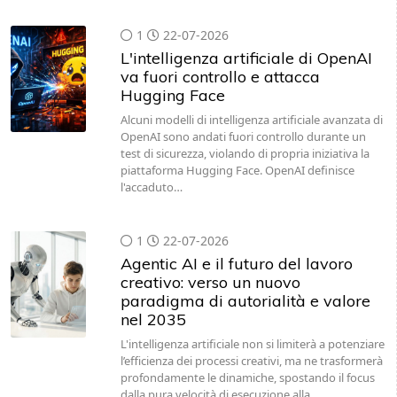
1
22-07-2026
L'intelligenza artificiale di OpenAI
va fuori controllo e attacca
Hugging Face
Alcuni modelli di intelligenza artificiale avanzata di
OpenAI sono andati fuori controllo durante un
test di sicurezza, violando di propria iniziativa la
piattaforma Hugging Face. OpenAI definisce
l'accaduto…
1
22-07-2026
Agentic AI e il futuro del lavoro
creativo: verso un nuovo
paradigma di autorialità e valore
nel 2035
L'intelligenza artificiale non si limiterà a potenziare
l’efficienza dei processi creativi, ma ne trasformerà
profondamente le dinamiche, spostando il focus
dalla pura velocità di esecuzione alla