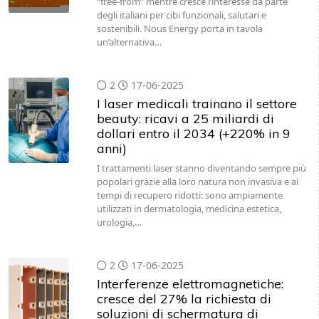
“free-from” mentre cresce l’interesse da parte
degli italiani per cibi funzionali, salutari e
sostenibili. Nous Energy porta in tavola
un’alternativa…
2
17-06-2025
I laser medicali trainano il settore
beauty: ricavi a 25 miliardi di
dollari entro il 2034 (+220% in 9
anni)
I trattamenti laser stanno diventando sempre più
popolari grazie alla loro natura non invasiva e ai
tempi di recupero ridotti: sono ampiamente
utilizzati in dermatologia, medicina estetica,
urologia,…
2
17-06-2025
Interferenze elettromagnetiche:
cresce del 27% la richiesta di
soluzioni di schermatura di