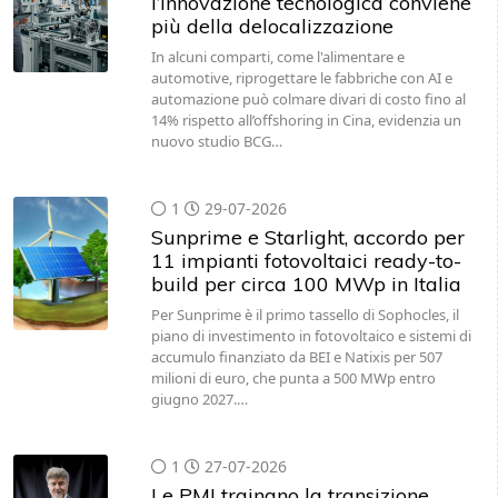
l’innovazione tecnologica conviene
più della delocalizzazione
In alcuni comparti, come l'alimentare e
automotive, riprogettare le fabbriche con AI e
automazione può colmare divari di costo fino al
14% rispetto all’offshoring in Cina, evidenzia un
nuovo studio BCG…
1
29-07-2026
Sunprime e Starlight, accordo per
11 impianti fotovoltaici ready-to-
build per circa 100 MWp in Italia
Per Sunprime è il primo tassello di Sophocles, il
piano di investimento in fotovoltaico e sistemi di
accumulo finanziato da BEI e Natixis per 507
milioni di euro, che punta a 500 MWp entro
giugno 2027.…
1
27-07-2026
Le PMI trainano la transizione