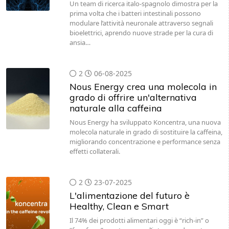
Un team di ricerca italo-spagnolo dimostra per la
prima volta che i batteri intestinali possono
modulare l’attività neuronale attraverso segnali
bioelettrici, aprendo nuove strade per la cura di
ansia…
2
06-08-2025
Nous Energy crea una molecola in
grado di offrire un'alternativa
naturale alla caffeina
Nous Energy ha sviluppato Koncentra, una nuova
molecola naturale in grado di sostituire la caffeina,
migliorando concentrazione e performance senza
effetti collaterali.
2
23-07-2025
L'alimentazione del futuro è
Healthy, Clean e Smart
Il 74% dei prodotti alimentari oggi è “rich-in” o