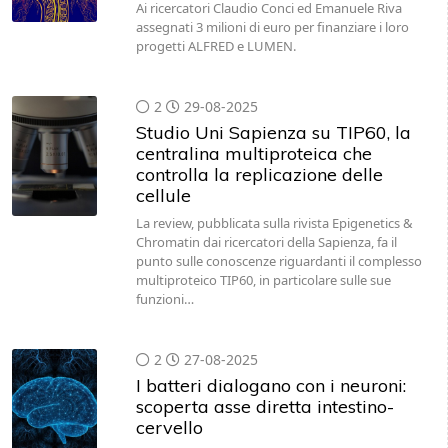
Ai ricercatori Claudio Conci ed Emanuele Riva
assegnati 3 milioni di euro per finanziare i loro
progetti ALFRED e LUMEN.
2
29-08-2025
Studio Uni Sapienza su TIP60, la
centralina multiproteica che
controlla la replicazione delle
cellule
La review, pubblicata sulla rivista Epigenetics &
Chromatin dai ricercatori della Sapienza, fa il
punto sulle conoscenze riguardanti il complesso
multiproteico TIP60, in particolare sulle sue
funzioni…
2
27-08-2025
I batteri dialogano con i neuroni:
scoperta asse diretta intestino-
cervello