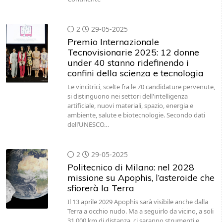
2
29-05-2025
Premio Internazionale
Tecnovisionarie 2025: 12 donne
under 40 stanno ridefinendo i
confini della scienza e tecnologia
Le vincitrici, scelte fra le 70 candidature pervenute,
si distinguono nei settori dell'intelligenza
artificiale, nuovi materiali, spazio, energia e
ambiente, salute e biotecnologie. Secondo dati
dell’UNESCO…
2
29-05-2025
Politecnico di Milano: nel 2028
missione su Apophis, l’asteroide che
sfiorerà la Terra
Il 13 aprile 2029 Apophis sarà visibile anche dalla
Terra a occhio nudo. Ma a seguirlo da vicino, a soli
31.000 km di distanza, ci saranno strumenti e