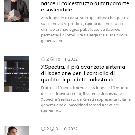
nasce il calcestruzzo autoriparante
e sostenibile
A svilupparlo è DMAT, startup italiana che grazie ai
suoi innovativi prodotti, ispirati da uno studio
chimico-archeologico pubblicato da Science,
permetterà di produrre su larga scala una nuova
generazione…
2
18-11-2022
XSpectra, il più avanzato sistema
di ispezione per il controllo di
qualità di prodotti industriali
Frutto di 10 anni di ricerca e sviluppo e 10 milioni
di euro di investimenti, Il sistema di ispezione
XSpectra (realizzato da Xnest) rappresenta l’ultima
generazione di macchinari targati Xnext per
ispezione…
2
31-10-2022