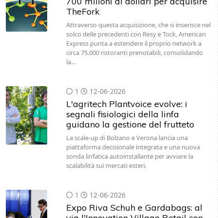
700 milioni di dollari per acquisire
TheFork
Attraverso questa acquisizione, che si inserisce nel
solco delle precedenti con Resy e Tock, American
Express punta a estendere il proprio network a
circa 75.000 ristoranti prenotabili, consolidando
la…
1
12-06-2026
L'agritech Plantvoice evolve: i
segnali fisiologici della linfa
guidano la gestione del frutteto
La scale-up di Bolzano e Verona lancia una
piattaforma decisionale integrata e una nuova
sonda linfatica autoinstallante per avviare la
scalabilità sui mercati esteri.
1
12-06-2026
Expo Riva Schuh e Gardabags: al
via l'Innovation Village Retail con