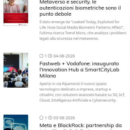
Metaverso e security, le
autenticazioni biometriche sono il
punto debole
Il dato emerge da “Leaked Today, Exploited for
Life: How Social Media Biometric Patterns Affect”,
l’ultima ricerca Trend Micro, che analizza i problemi
legati alla sicurezza nel metaverso.
1
04-08-2026
Fastweb + Vodafone: inaugurato
l’Innovation Hub a SmartCityLab
Milano
Aperto in via Ripamonti il nuovo spazio
tecnologico dedicato a imprese, startup e
cittadini, con soluzioni avanzate basate su 5G, IoT,
Cloud, Intelligenza Artificiale e Cybersecurity.
1
03-08-2026
Meta e BlackRock: partnership da