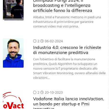
Olimpiadi Parigi 2024, Il
broadcasting e l'intelligenza
artificiale fanno la differenza
Alibaba, Intel e Panasonic mettono in piedi una
infrastruttura di prim'ordine per garantire
contenuti video mai visti prima.
2
06-02-2024
Industria 4.0: crescono le richieste
di manutenzione predittiva
Con l’obiettivo di facilitare la manutenzione
predittiva, Quick Algorithm ha sviluppato un
nuovo sensore IoT proprietario dedicato allo
Smart Vibration Monitoring, ovvero all’analisi delle
vibrazioni…
2
20-10-2023
Vodafone Italia lancia innoVaction,
un bando per startup e Pmi
innovative