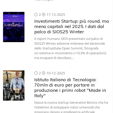
2
17-12-2025
Investimenti Startup: più round, ma
meno capitali nel 2025. I dati dal
palco di SIOS25 Winter
Il report Humans SIOS presentato sul palco di
SIOS25 Winter, edizione milanese del decennale
dello StartupItalia Open Summit, fotografa
un sistema in movimento (+10,5% di operazioni)
ma incapace di decollare,…
2
10-12-2025
Istituto Italiano di Tecnologia:
70mln di euro per portare in
produzione i primi robot "Made in
Italy"
Nasce la nuova startup Generative Bionics che ha
l'obiettivo di sviluppare robot umanoidi che
integrano design e intelligenza artificiale,