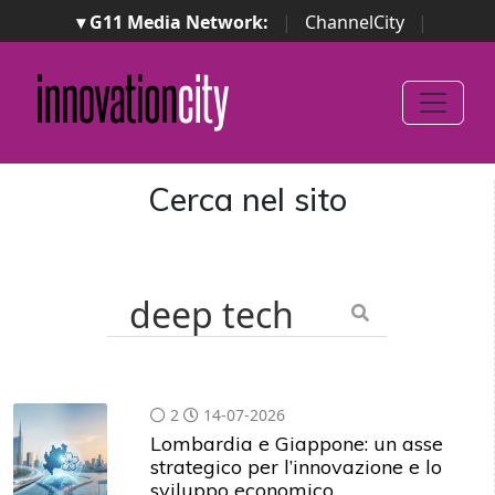
▾ G11 Media Network:
|
ChannelCity
|
ImpresaCity
|
SecurityOpenLab
|
Italian Channel
Awards
|
Italian Project Awards
|
Italian Security
Awards
|
...
Cerca nel sito
2
14-07-2026
Lombardia e Giappone: un asse
strategico per l’innovazione e lo
sviluppo economico