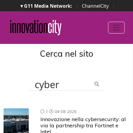
▾ G11 Media Network:
|
ChannelCity
|
ImpresaCity
|
SecurityOpenLab
|
Italian Channel
Awards
|
Italian Project Awards
|
Italian Security
Awards
|
...
Cerca nel sito
1
04-08-2026
Innovazione nella cybersecurity: al
via la partnership tra Fortinet e
Intel