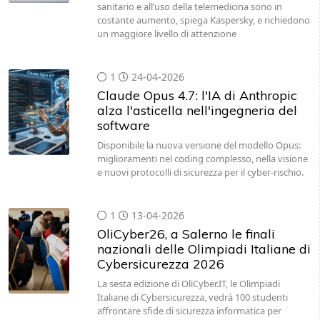
sanitario e all’uso della telemedicina sono in
costante aumento, spiega Kaspersky, e richiedono
un maggiore livello di attenzione
1
24-04-2026
Claude Opus 4.7: l'IA di Anthropic
alza l'asticella nell'ingegneria del
software
Disponibile la nuova versione del modello Opus:
miglioramenti nel coding complesso, nella visione
e nuovi protocolli di sicurezza per il cyber-rischio.
1
13-04-2026
OliCyber26, a Salerno le finali
nazionali delle Olimpiadi Italiane di
Cybersicurezza 2026
La sesta edizione di OliCyber.IT, le Olimpiadi
Italiane di Cybersicurezza, vedrà 100 studenti
affrontare sfide di sicurezza informatica per