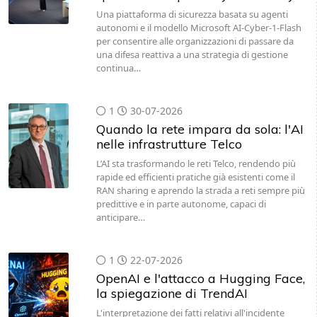
Una piattaforma di sicurezza basata su agenti
autonomi e il modello Microsoft AI-Cyber-1-Flash
per consentire alle organizzazioni di passare da
una difesa reattiva a una strategia di gestione
continua…
1
30-07-2026
Quando la rete impara da sola: l'AI
nelle infrastrutture Telco
L’AI sta trasformando le reti Telco, rendendo più
rapide ed efficienti pratiche già esistenti come il
RAN sharing e aprendo la strada a reti sempre più
predittive e in parte autonome, capaci di
anticipare…
1
22-07-2026
OpenAI e l'attacco a Hugging Face,
la spiegazione di TrendAI
L'interpretazione dei fatti relativi all'incidente