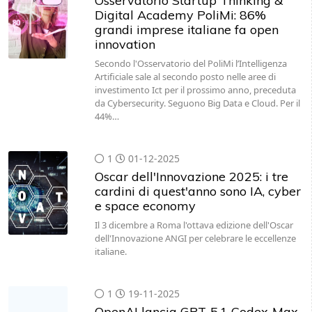
Osservatorio Startup Thinking &
Digital Academy PoliMi: 86%
grandi imprese italiane fa open
innovation
Secondo l'Osservatorio del PoliMi l’Intelligenza
Artificiale sale al secondo posto nelle aree di
investimento Ict per il prossimo anno, preceduta
da Cybersecurity. Seguono Big Data e Cloud. Per il
44%…
1
01-12-2025
Oscar dell'Innovazione 2025: i tre
cardini di quest'anno sono IA, cyber
e space economy
Il 3 dicembre a Roma l'ottava edizione dell'Oscar
dell'Innovazione ANGI per celebrare le eccellenze
italiane.
1
19-11-2025
OpenAI lancia GPT-5.1 Codex-Max