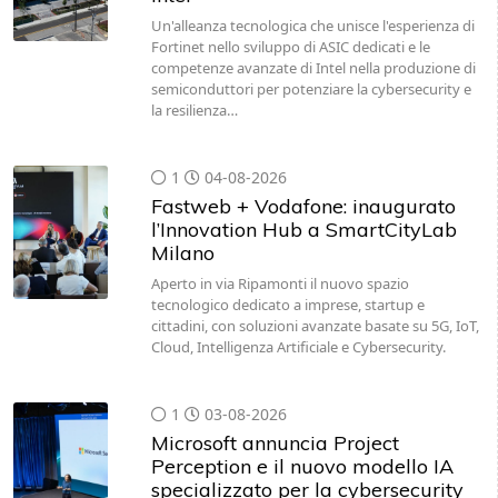
Un'alleanza tecnologica che unisce l'esperienza di
Fortinet nello sviluppo di ASIC dedicati e le
competenze avanzate di Intel nella produzione di
semiconduttori per potenziare la cybersecurity e
la resilienza…
1
04-08-2026
Fastweb + Vodafone: inaugurato
l’Innovation Hub a SmartCityLab
Milano
Aperto in via Ripamonti il nuovo spazio
tecnologico dedicato a imprese, startup e
cittadini, con soluzioni avanzate basate su 5G, IoT,
Cloud, Intelligenza Artificiale e Cybersecurity.
1
03-08-2026
Microsoft annuncia Project
Perception e il nuovo modello IA
specializzato per la cybersecurity