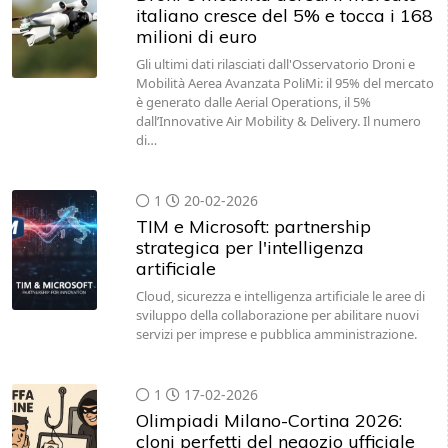
italiano cresce del 5% e tocca i 168
milioni di euro
Gli ultimi dati rilasciati dall'Osservatorio Droni e
Mobilità Aerea Avanzata PoliMi: il 95% del mercato
è generato dalle Aerial Operations, il 5%
dall’Innovative Air Mobility & Delivery. Il numero
di…
1
20-02-2026
TIM e Microsoft: partnership
strategica per l'intelligenza
artificiale
Cloud, sicurezza e intelligenza artificiale le aree di
sviluppo della collaborazione per abilitare nuovi
servizi per imprese e pubblica amministrazione.
1
17-02-2026
Olimpiadi Milano-Cortina 2026:
cloni perfetti del negozio ufficiale