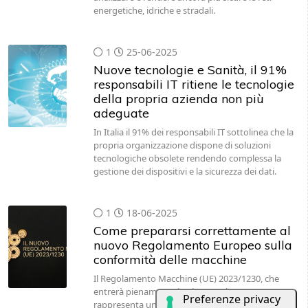
energetiche, idriche e stradali.
1
25-06-2025
Nuove tecnologie e Sanità, il 91%
responsabili IT ritiene le tecnologie
della propria azienda non più
adeguate
In Italia il 91% dei responsabili IT sottolinea che la
propria organizzazione dispone di soluzioni
tecnologiche obsolete rendendo complessa la
gestione dei dispositivi e la sicurezza dei dati.
1
18-06-2025
Come prepararsi correttamente al
nuovo Regolamento Europeo sulla
conformità delle macchine
Il Regolamento Macchine (UE) 2023/1230, che
entrerà pienamente in vigore nel 2027,
rappresenta un cambio di paradigma per