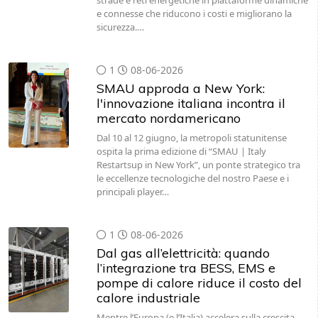
strade e reti energetiche in piattaforme dinamiche
e connesse che riducono i costi e migliorano la
sicurezza.…
1
08-06-2026
SMAU approda a New York:
l'innovazione italiana incontra il
mercato nordamericano
Dal 10 al 12 giugno, la metropoli statunitense
ospita la prima edizione di “SMAU | Italy
Restartsup in New York”, un ponte strategico tra
le eccellenze tecnologiche del nostro Paese e i
principali player…
1
08-06-2026
Dal gas all’elettricità: quando
l’integrazione tra BESS, EMS e
pompe di calore riduce il costo del
calore industriale
Mentre l’Europa (e l’Italia) accelera sulla crescita