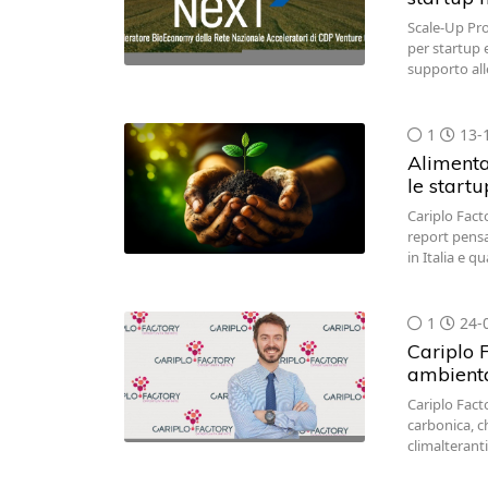
Scale-Up Pro
per startup 
supporto alle
1
13-
Alimentaz
le startu
Cariplo Facto
report pensa
in Italia e 
1
24-
Cariplo F
ambient
Cariplo Fact
carbonica, c
climalterant