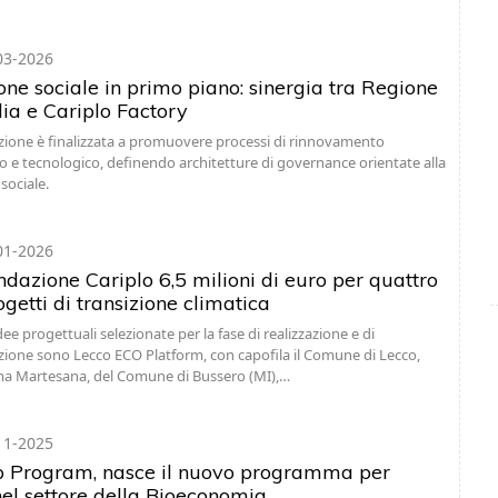
03-2026
one sociale in primo piano: sinergia tra Regione
a e Cariplo Factory
zione è finalizzata a promuovere processi di rinnovamento
o e tecnologico, definendo architetture di governance orientate alla
 sociale.
01-2026
ndazione Cariplo 6,5 milioni di euro per quattro
getti di transizione climatica
ee progettuali selezionate per la fase di realizzazione e di
one sono Lecco ECO Platform, con capofila il Comune di Lecco,
ma Martesana, del Comune di Bussero (MI),…
11-2025
 Program, nasce il nuovo programma per
nel settore della Bioeconomia