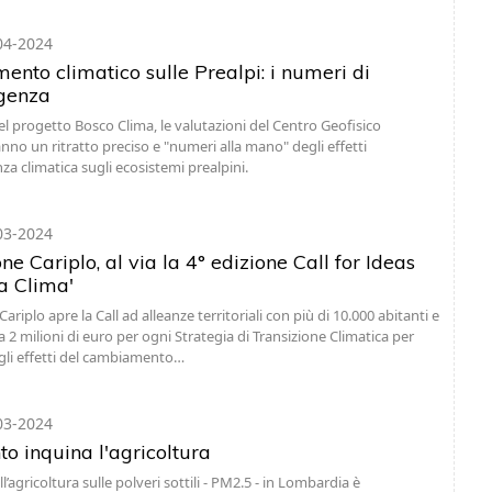
04-2024
nto climatico sulle Prealpi: i numeri di
genza
del progetto Bosco Clima, le valutazioni del Centro Geofisico
nno un ritratto preciso e "numeri alla mano" degli effetti
za climatica sugli ecosistemi prealpini.
03-2024
e Cariplo, al via la 4° edizione Call for Ideas
ia Clima'
riplo apre la Call ad alleanze territoriali con più di 10.000 abitanti e
a 2 milioni di euro per ogni Strategia di Transizione Climatica per
gli effetti del cambiamento…
03-2024
o inquina l'agricoltura
l’agricoltura sulle polveri sottili - PM2.5 - in Lombardia è