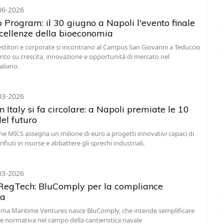
06-2026
 Program: il 30 giugno a Napoli l'evento finale
ccellenze della bioeconomia
estitori e corporate si incontrano al Campus San Giovanni a Teduccio
punto su crescita, innovazione e opportunità di mercato nel
aliano.
03-2026
n Italy si fa circolare: a Napoli premiate le 10
el futuro
e MICS assegna un milione di euro a progetti innovativi capaci di
ifiuti in risorse e abbattere gli sprechi industriali.
03-2026
RegTech: BluComply per la compliance
ma
ma Maritime Ventures nasce BluComply, che intende semplificare
e normativa nel campo della cantieristica navale