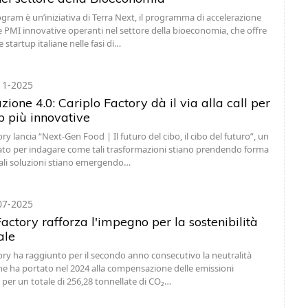
gram è un’iniziativa di Terra Next, il programma di accelerazione
e PMI innovative operanti nel settore della bioeconomia, che offre
 startup italiane nelle fasi di…
11-2025
ione 4.0: Cariplo Factory dà il via alla call per
p più innovative
ry lancia “Next-Gen Food | Il futuro del cibo, il cibo del futuro”, un
to per indagare come tali trasformazioni stiano prendendo forma
quali soluzioni stiano emergendo…
07-2025
actory rafforza l'impegno per la sostenibilità
ale
ory ha raggiunto per il secondo anno consecutivo la neutralità
he ha portato nel 2024 alla compensazione delle emissioni
i per un totale di 256,28 tonnellate di CO₂…