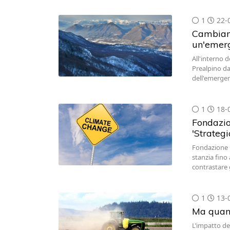
1
22-
Cambiame
un'emer
All'interno 
Prealpino da
dell'emergen
1
18-
Fondazion
'Strateg
Fondazione Ca
stanzia fino 
contrastare 
1
13-
Ma quant
L’impatto del