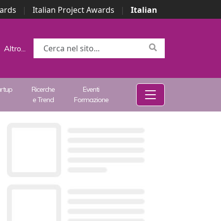
wards
|
Italian Project Awards
|
Italian
Altro...
artup
Ricerche
Eventi
e Trend
Formazione