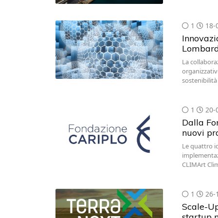
1
18-
Innovazi
Lombardi
La collabora
organizzativ
sostenibilità
1
20-
Dalla Fo
nuovi pro
Le quattro id
implementazi
CLIMArt Cli
1
26-
Scale-Up
startup 