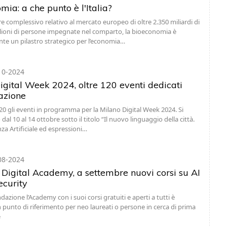
ia: a che punto è l'Italia?
e complessivo relativo al mercato europeo di oltre 2.350 miliardi di
lioni di persone impegnate nel comparto, la bioeconomia è
e un pilastro strategico per l’economia…
10-2024
igital Week 2024, oltre 120 eventi dedicati
vazione
20 gli eventi in programma per la Milano Digital Week 2024. Si
al 10 al 14 ottobre sotto il titolo “Il nuovo linguaggio della città.
nza Artificiale ed espressioni…
08-2024
Digital Academy, a settembre nuovi corsi su AI
ecurity
dazione l’Academy con i suoi corsi gratuiti e aperti a tutti è
 punto di riferimento per neo laureati o persone in cerca di prima
e