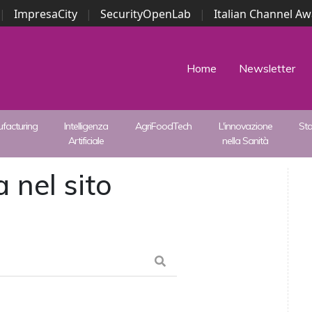
|
ImpresaCity
|
SecurityOpenLab
|
Italian Channel A
Security Awards
|
...
Home
Newsletter
facturing
Intelligenza
AgriFoodTech
L'innovazione
St
Artificiale
nella Sanità
 nel sito