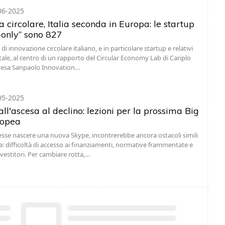
06-2025
circolare, Italia seconda in Europa: le startup
-only” sono 827
di innovazione circolare italiano, e in particolare startup e relativi
itale, al centro di un rapporto del Circular Economy Lab di Cariplo
ntesa Sanpaolo Innovation…
05-2025
ll'ascesa al declino: lezioni per la prossima Big
ropea
sse nascere una nuova Skype, incontrerebbe ancora ostacoli simili
fa: difficoltà di accesso ai finanziamenti, normative frammentate e
nvestitori. Per cambiare rotta,…