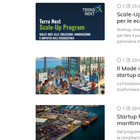
1
25-
Scale-Up
per le e
Startup, inv
per fare il 
panorama it
1
23-
Il Made i
startup d
La Fondazion
trasformare r
1
20-
Startup 
maritti
Dal program
la complianc