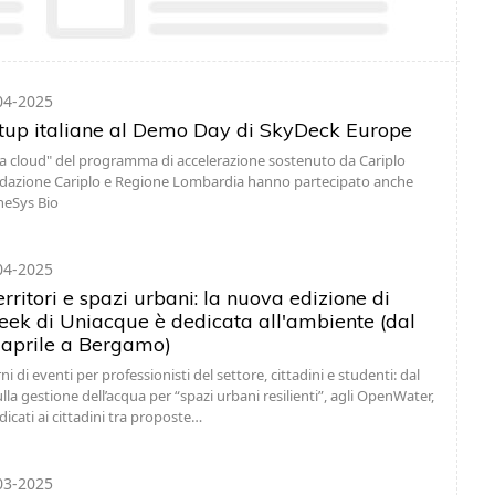
04-2025
tup italiane al Demo Day di SkyDeck Europe
ta cloud" del programma di accelerazione sostenuto da Cariplo
ndazione Cariplo e Regione Lombardia hanno partecipato anche
neSys Bio
04-2025
rritori e spazi urbani: la nuova edizione di
k di Uniacque è dedicata all'ambiente (dal
 aprile a Bergamo)
i di eventi per professionisti del settore, cittadini e studenti: dal
la gestione dell’acqua per “spazi urbani resilienti”, agli OpenWater,
cati ai cittadini tra proposte…
03-2025