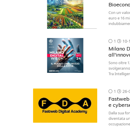
Bioeconom
Con un valor
euro e 16 mi
indubbiament
1
10-
Milano D
all'inno
Sono oltre 1
svolgeranno d
Tra Intellige
1
26-
Fastweb 
e cybers
Dalla sua fon
diventata un
occupazion