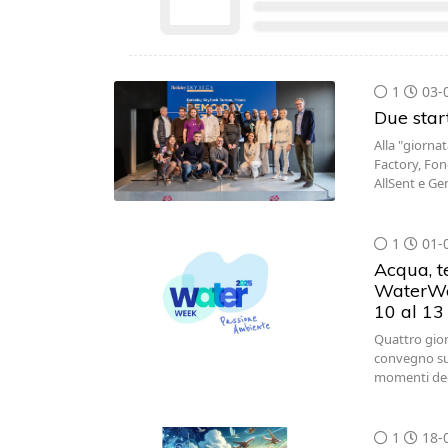
1
03-
Due star
Alla "giorna
Factory, Fo
AllSent e Ge
1
01-
Acqua, te
WaterWee
10 al 13
Quattro giorn
convegno sul
momenti dedi
1
18-