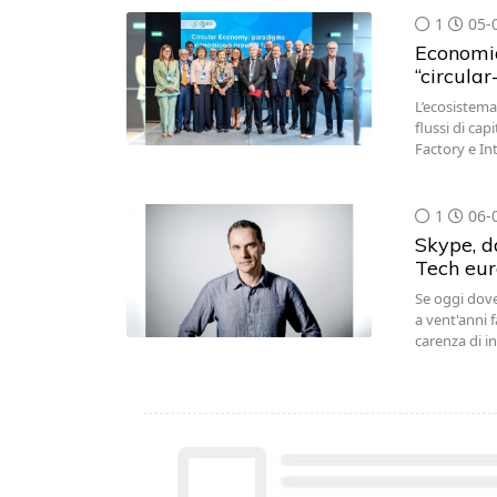
1
05-
Economia 
“circular
L’ecosistema 
flussi di cap
Factory e I
1
06-
Skype, da
Tech eu
Se oggi dove
a vent'anni 
carenza di i