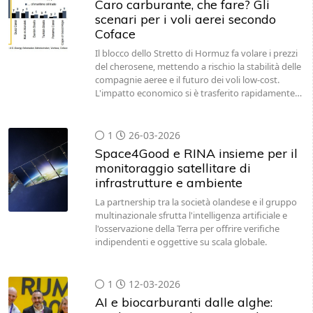
Caro carburante, che fare? Gli
scenari per i voli aerei secondo
Coface
Il blocco dello Stretto di Hormuz fa volare i prezzi
del cherosene, mettendo a rischio la stabilità delle
compagnie aeree e il futuro dei voli low-cost.
L'impatto economico si è trasferito rapidamente…
1
26-03-2026
Space4Good e RINA insieme per il
monitoraggio satellitare di
infrastrutture e ambiente
La partnership tra la società olandese e il gruppo
multinazionale sfrutta l'intelligenza artificiale e
l'osservazione della Terra per offrire verifiche
indipendenti e oggettive su scala globale.
1
12-03-2026
AI e biocarburanti dalle alghe: