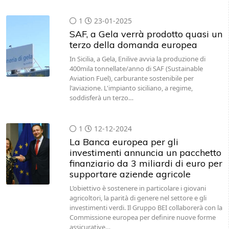
1
23-01-2025
SAF, a Gela verrà prodotto quasi un
terzo della domanda europea
In Sicilia, a Gela, Enilive avvia la produzione di
400mila tonnellate/anno di SAF (Sustainable
Aviation Fuel), carburante sostenibile per
l'aviazione. L'impianto siciliano, a regime,
soddisferà un terzo…
1
12-12-2024
La Banca europea per gli
investimenti annuncia un pacchetto
finanziario da 3 miliardi di euro per
supportare aziende agricole
L’obiettivo è sostenere in particolare i giovani
agricoltori, la parità di genere nel settore e gli
investimenti verdi. Il Gruppo BEI collaborerà con la
Commissione europea per definire nuove forme
assicurative…