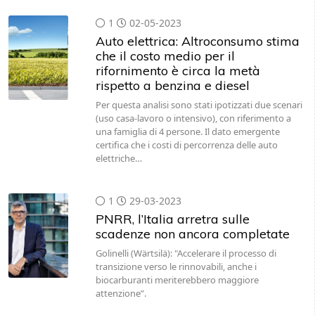
1
02-05-2023
Auto elettrica: Altroconsumo stima
che il costo medio per il
rifornimento è circa la metà
rispetto a benzina e diesel
Per questa analisi sono stati ipotizzati due scenari
(uso casa-lavoro o intensivo), con riferimento a
una famiglia di 4 persone. Il dato emergente
certifica che i costi di percorrenza delle auto
elettriche…
1
29-03-2023
PNRR, l’Italia arretra sulle
scadenze non ancora completate
Golinelli (Wärtsilä): "Accelerare il processo di
transizione verso le rinnovabili, anche i
biocarburanti meriterebbero maggiore
attenzione”.