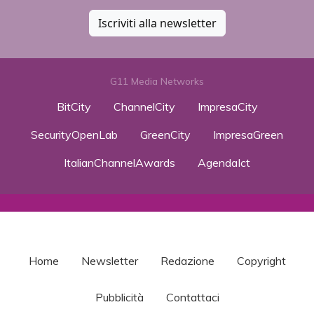
Iscriviti alla newsletter
G11 Media Networks
BitCity
ChannelCity
ImpresaCity
SecurityOpenLab
GreenCity
ImpresaGreen
ItalianChannelAwards
AgendaIct
Home
Newsletter
Redazione
Copyright
Pubblicità
Contattaci