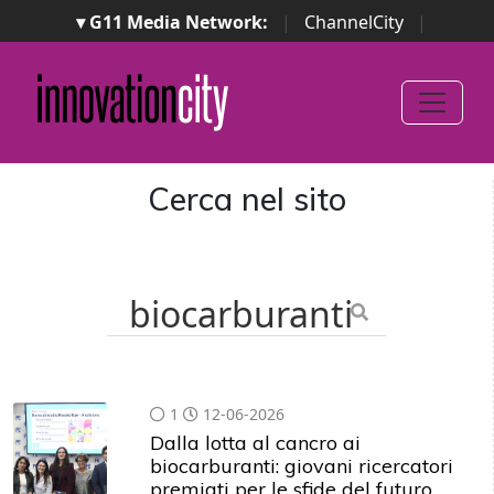
▾ G11 Media Network:
|
ChannelCity
|
ImpresaCity
|
SecurityOpenLab
|
Italian Channel
Awards
|
Italian Project Awards
|
Italian Security
Awards
|
...
Cerca nel sito
1
12-06-2026
Dalla lotta al cancro ai
biocarburanti: giovani ricercatori
premiati per le sfide del futuro