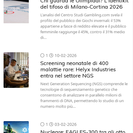
Chi guarda le Olimpiadi? L'identikit
del tifoso di Milano-Cortina 2026
L'analisi del Centro Studi Gambling.com svela il
profilo del pubblico dei Giochi invernali: il 53%
appartiene a fasce di reddito elevate e il pubblico
femminile raggiunge il 45%, contro il 31% medio
di…
1
10-02-2026
Screening neonatale di 400
malattie rare: Helyx Industries
entra nel settore NGS
Next Generation Sequencing (NGS) comprende le
tecnologie di sequenziamento genetico che
consentono di analizzare in parallelo milioni di
frammenti di DNA, permettendo lo studio di un
numero molto più…
1
03-02-2026
Nucleare: EAGLES-300 tra gli otto