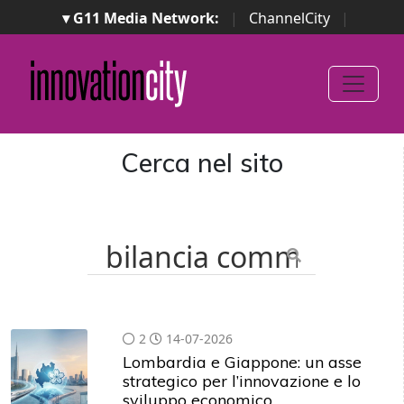
▾ G11 Media Network:
|
ChannelCity
|
ImpresaCity
|
SecurityOpenLab
|
Italian Channel
Awards
|
Italian Project Awards
|
Italian Security
Awards
|
...
Cerca nel sito
2
14-07-2026
Lombardia e Giappone: un asse
strategico per l’innovazione e lo
sviluppo economico