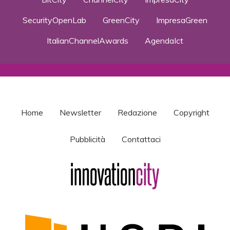
SecurityOpenLab
GreenCity
ImpresaGreen
ItalianChannelAwards
AgendaIct
Home
Newsletter
Redazione
Copyright
Pubblicità
Contattaci