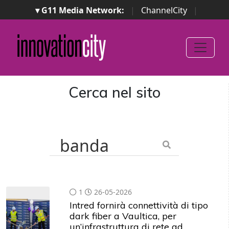
▾ G11 Media Network:
|
ChannelCity
|
ImpresaCity
|
SecurityOpenLab
|
Italian Channel
Awards
|
Italian Project Awards
|
Italian Security
Awards
|
...
Cerca nel sito
1
26-05-2026
Intred fornirà connettività di tipo
dark fiber a Vaultica, per
un’infrastruttura di rete ad